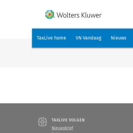
TaxLive home
VN Vandaag
Nieuws
TAXLIVE VOLGEN
Nieuwsbrief