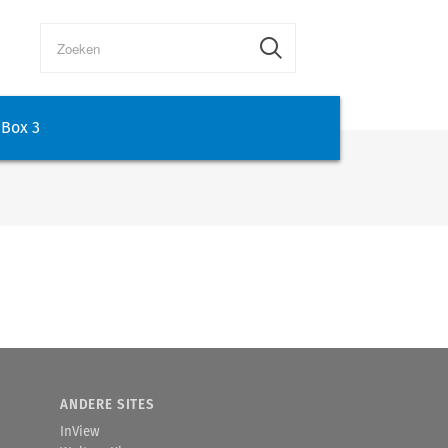
Box 3
ANDERE SITES
InView