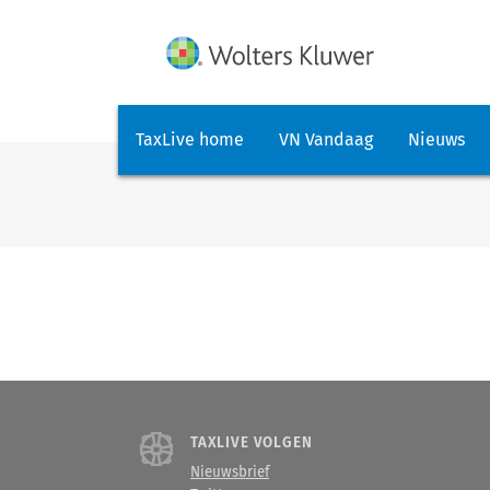
TaxLive home
VN Vandaag
Nieuws
TAXLIVE VOLGEN
Nieuwsbrief