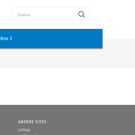
Box 3
ANDERE SITES
InView