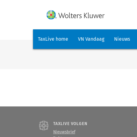
TaxLive home
VN Vandaag
Nieuws
TAXLIVE VOLGEN
Nieuwsbrief