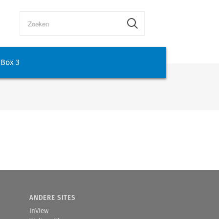
Box 3
ANDERE SITES
InView