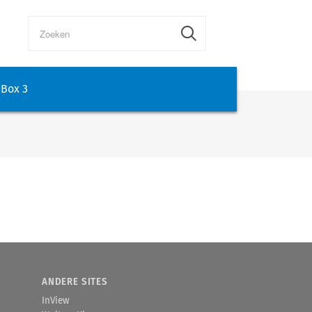
Box 3
ANDERE SITES
InView