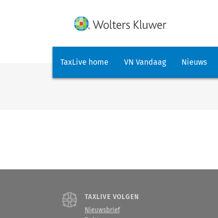
TaxLive home
VN Vandaag
Nieuws
TAXLIVE VOLGEN
Nieuwsbrief