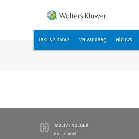
TaxLive home
VN Vandaag
Nieuws
TAXLIVE VOLGEN
Nieuwsbrief