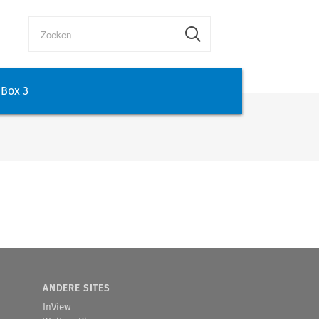
Box 3
ANDERE SITES
InView