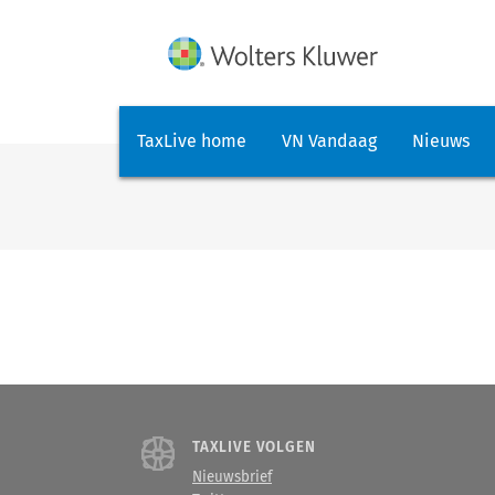
TaxLive home
VN Vandaag
Nieuws
TAXLIVE VOLGEN
Nieuwsbrief