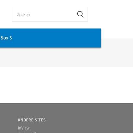
Box 3
ANDERE SITES
InView