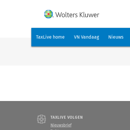
TaxLive home
VN Vandaag
Nieuws
TAXLIVE VOLGEN
Nieuwsbrief