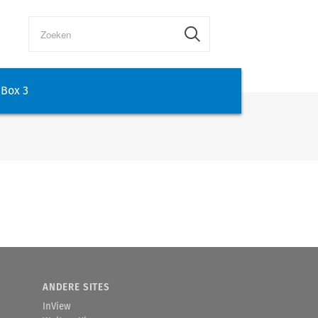
Box 3
ANDERE SITES
InView