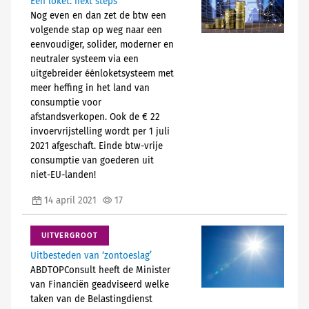
Één loket: next steps
Nog even en dan zet de btw een
volgende stap op weg naar een
eenvoudiger, solider, moderner en
neutraler systeem via een
uitgebreider éénloketsysteem met
meer heffing in het land van
consumptie voor
afstandsverkopen. Ook de € 22
invoervrijstelling wordt per 1 juli
2021 afgeschaft. Einde btw-vrije
consumptie van goederen uit
niet-EU-landen!
14 april 2021
17
UITVERGROOT
Uitbesteden van ‘zontoeslag’
ABDTOPConsult heeft de Minister
van Financiën geadviseerd welke
taken van de Belastingdienst