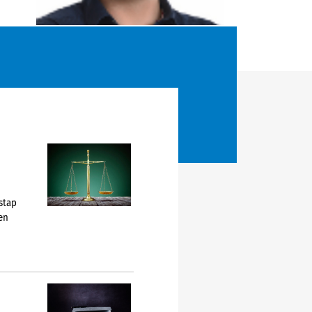
stap
en