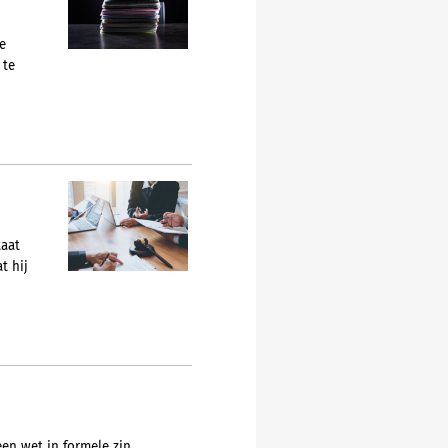
e
 te
taat
t hij
een wet in formele zin