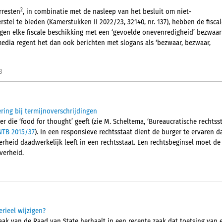
2
rresten
, in combinatie met de nasleep van het besluit om niet-
tel te bieden (Kamerstukken II 2022/23, 32140, nr. 137), hebben de fiscal
egen elke fiscale beschikking met een ‘gevoelde onevenredigheid’ bezwaar
media regent het dan ook berichten met slogans als ‘bezwaar, bezwaar,
8
ing bij termijnoverschrijdingen
r die ‘food for thought’ geeft (zie M. Scheltema, ‘Bureaucratische rechtss
NTB 2015/37
). In een responsieve rechtsstaat dient de burger te ervaren da
rheid daadwerkelijk leeft in een rechtsstaat. Een rechtsbeginsel moet de
verheid.
rieel wijzigen?
aak van de Raad van State herhaalt in een recente zaak dat toetsing van 