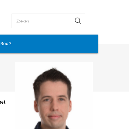
Box 3
het