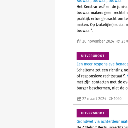
Bezwaar, bezwaar, bezwaar
1
Het Kerst-arrest
en de juni-a
bezwaarmakers geen rechtshers
praktijk ertoe gebracht om t
maken. Op (zakelijke) social 
bezwaar’.
20 november 2024
257
UITVERGROOT
Een meer responsieve benader
Scheltema zet een richting nee
of responsieve rechtsstaat?’,
met zijn contacten met de ove
burger beschermen, niet de o
27 maart 2024
1060
UITVERGROOT
Grondwet via achterdeur mate
De Afdeling Bestuursrechtspr