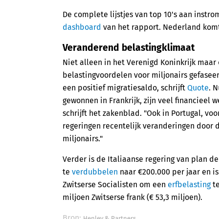
De complete lijstjes van top 10's aan inst
dashboard
van het rapport. Nederland komt i
Veranderend belastingklimaat
Niet alleen in het Verenigd Koninkrijk maa
belastingvoordelen voor miljonairs gefaseer
een positief migratiesaldo, schrijft
Quote
. 
gewonnen in Frankrijk, zijn veel financieel
schrijft het zakenblad. "Ook in Portugal, v
regeringen recentelijk veranderingen door 
miljonairs."
Verder is de Italiaanse regering van plan d
te
verdubbelen
naar €200.000 per jaar en is 
Zwitserse Socialisten om een
erfbelasting
te
miljoen Zwitserse frank (€ 53,3 miljoen).
Bron:
Henley & Partners