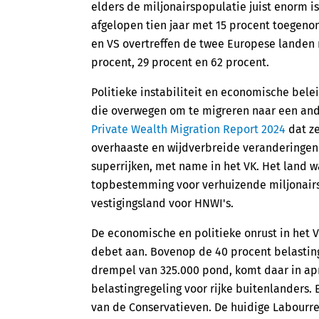
elders de miljonairspopulatie juist enorm i
afgelopen tien jaar met 15 procent toegenom
en VS overtreffen de twee Europese landen m
procent, 29 procent en 62 procent.
Politieke instabiliteit en economische bele
die overwegen om te migreren naar een ander
Private Wealth Migration Report 2024
dat ze
overhaaste en wijdverbreide veranderinge
superrijken, met name in het VK. Het land wa
topbestemming voor verhuizende miljonairs 
vestigingsland voor HNWI's.
De economische en politieke onrust in het V
debet aan. Bovenop de 40 procent belastin
drempel van 325.000 pond, komt daar in apri
belastingregeling voor rijke buitenlanders.
van de Conservatieven. De huidige Labourr