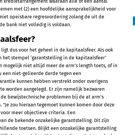
n kredietarrangement waaraan alle of een aantal
men met (2) een hoofdelijke aansprakelijkheid voor
niet opeisbare regresvordering zolang de uit de
de bank niet volledig is voldaan.
taalsfeer?
ligt dus voor het geheel in de kapitaalsfeer. Als ook
 het stempel ‘garantstelling in de kapitaalsfeer’
n mogelijk niet altijd meer de arm’s length toets, of in
ou een niet-gelieerde derde tegen een
arantie kunnen hebben verstrekt onder overigens
e worden aangelegd. Er zijn namelijk bezwaren
 de bewijstechnische problemen bij de at arm’s
n. "Je zou hieraan tegemoet kunnen komen door deze
 voor meer objectieve criteria. Een
an de bekende onzakelijke garantstelling. Dit zijn
illende toetsen. Blijkt een onzakelijke garantstelling