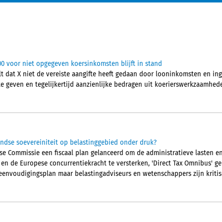
00 voor niet opgegeven koersinkomsten blijft in stand
t dat X niet de vereiste aangifte heeft gedaan door looninkomsten en i
e geven en tegelijkertijd aanzienlijke bedragen uit koerierswerkzaamhede
ndse soevereiniteit op belastinggebied onder druk?
pese Commissie een fiscaal plan gelanceerd om de administratieve lasten 
n en de Europese concurrentiekracht te versterken, 'Direct Tax Omnibus' 
eenvoudigingsplan maar belastingadviseurs en wetenschappers zijn kritis