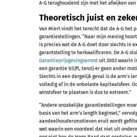
A-G terughoudend zijn met het afwijken van d
Theoretisch juist en zeke
Van Miert vindt het terecht dat de A-G het 
garantiestellingen. “Naar mijn mening hoor
is precies wat de A-G doet door slechts in 
garantstelling te herkwalificeren. De A-G sl
Garantieprijsgevingsarrest
uit 2003 waarin i
een garantie blijft, tenzij er geen ander m
Slechts in een dergelijk geval is de arm’s l
volledig af in de onbelaste kapitaalsfeer. 
winstsfeer te plaatsen is dus te extreem.”
“Andere onzakelijke garantiestellingen moet
basis van het arm’s length beginsel,” vervol
aandeelhoudersmotieven eruit wordt gefilter
wet waarin een voordeel dat niet uit onder
nog niet hoe de Hoge Raad gaat oordelen, ma