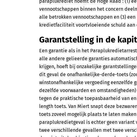
paraplukrediet noemt de Hoge Raad : (1) ee
vennootschappen binnen het concern deelne
alle betrokken vennootschappen en (3) een 
kredietfaciliteit voortvloeiende schuld aan 
Garantstelling in de kapi
Een garantie als in het Paraplukredietarrest 
alle andere gelieerde garanties automatisch
krijgen, hoeft bij onzakelijke garantstellinge
dit geval de onafhankelijke-derde-toets (z
winstonafhankelijke vergoeding eenzelfde g
dezelfde voorwaarden en omstandigheden) t
tegen de praktische toepasbaarheid van en
length toets. Van Miert snapt deze bezware
toets zoveel mogelijk plaats te laten maken
paraplukredietgeval is echter geen variant v
twee verschillende gevallen met twee versch