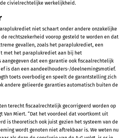
e civielrechtelijke werkelijkheid.
r
paraplukrediet niet schaart onder andere onzakelijke
t de rechtszekerheid voorop gesteld te worden en dat
extreme gevallen, zoals het paraplukrediet, een
uit met het paraplukrediet aan bij het
s aangegeven dat een garantie ook fiscaalrechtelijk
otief is dan een aandeelhouders-/deelnemingsmotief.
ength toets overbodig en speelt de garantstelling zich
Ook andere gelieerde garanties automatisch buiten de
en terecht fiscaalrechtelijk gecorrigeerd worden op
gt Van Miert. “Dat het voordeel dat voortkomt uit
d is theoretisch ook juist gezien het systeem van de
neming wordt genoten niet aftrekbaar is. We weten nu
ar als deze de conclusie van de A-G volgt, is er in