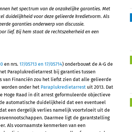
binnen het spectrum van de onzakelijke garanties. Met
l duidelijkheid voor deze gelieerde kredietvorm. Als
ieerde garanties onderwerp van discussie.
or lief. Bij hem staat de rechtszekerheid en een
30
en nrs.
17/05713 en 17/05714
) onderbouwt de A-G de
het Paraplukredietarrest bij garanties tussen
van Financiën zou het liefst zien dat alle gelieerde
n worden onder het
Paraplukredietarrest
uit 2013. Dat
 de Hoge Raad in dit arrest geformuleerde objectieve
e automatische duidelijkheid dat een eventueel
dat een dergelijk verlies namelijk voortvloeit uit de
psvennootschappen. Daarmee ligt de garantstelling
feer. Als voornaamste kenmerken van een