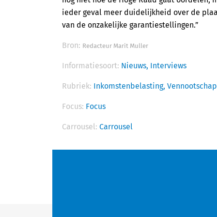
ieder geval meer duidelijkheid over de pla
van de onzakelijke garantiestellingen.”
Bron:
Redacteur Marit Muller
Informatiesoort:
Nieuws,
Interviews
Rubriek:
Inkomstenbelasting,
Vennootschap
Focus:
Focus
Carrousel:
Carrousel