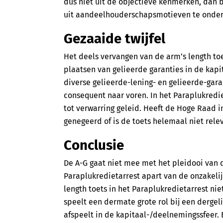
dus niet uit de objectieve kenmerken, dan b
uit aandeelhouderschapsmotieven te onder
Gezaaide twijfel
Het deels vervangen van de arm’s length toe
plaatsen van gelieerde garanties in de kapit
diverse gelieerde-lening- en gelieerde-gar
consequent naar voren. In het Paraplukrediet
tot verwarring geleid. Heeft de Hoge Raad in
genegeerd of is de toets helemaal niet relev
Conclusie
De A-G gaat niet mee met het pleidooi van d
Paraplukredietarrest apart van de onzakelij
length toets in het Paraplukredietarrest ni
speelt een dermate grote rol bij een dergeli
afspeelt in de kapitaal-/deelnemingssfeer.