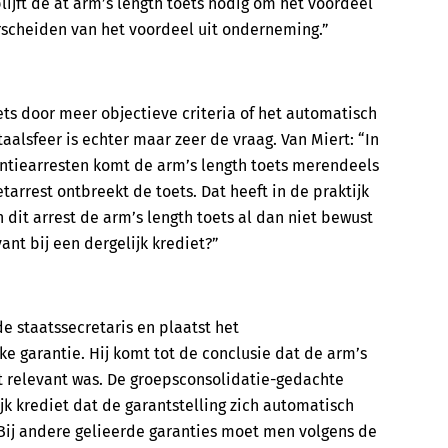
lijft de at arm’s length toets nodig om het voordeel
scheiden van het voordeel uit onderneming.”
ts door meer objectieve criteria of het automatisch
aalsfeer is echter maar zeer de vraag. Van Miert: “In
antiearresten komt de arm’s length toets merendeels
arrest ontbreekt de toets. Dat heeft in de praktijk
 dit arrest de arm’s length toets al dan niet bewust
ant bij een dergelijk krediet?”
e staatssecretaris en plaatst het
ke garantie. Hij komt tot de conclusie dat de arm’s
et relevant was. De groepsconsolidatie-gedachte
jk krediet dat de garantstelling zich automatisch
 Bij andere gelieerde garanties moet men volgens de