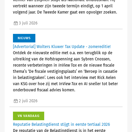
Reinier van Zutphen stopt als Nationale ombudsman. Hij
vertrekt wanneer zijn tweede termijn eindigt, op 1 april
volgend jaar. De Tweede Kamer gaat een opvolger zoeken.
3 juli 2026
NIEUWS
[Advertorial] Wolters Kluwer Tax Update - zomereditie!
Ontdek de nieuwste editie met o.a. een terugblik op de
uitreiking van de Hofstrapenning aan Sybren Cnossen,
recente verbeteringen in
InView Tax
en de nieuwe fiscale
thema’s ‘De fiscale vestigingsplaats’ en ‘Beroep in cassatie
in belastingzaken’. Lees ook het interview met Rick Aelen
van KSG over hoe zij met
InView Tax
en AI sneller tot beter
onderbouwd fiscaal advies komen.
2 juli 2026
VN VANDAAG
Reputatie Belastingdienst stijgt in eerste tertiaal 2026
De reputatie van de Belastingdienst is in het eerste