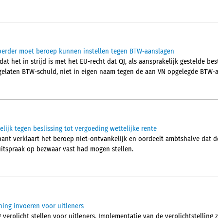
voerder moet beroep kunnen instellen tegen BTW-aanslagen
 dat het in strijd is met het EU-recht dat QJ, als aansprakelijk gestelde b
elaten BTW-schuld, niet in eigen naam tegen de aan VN opgelegde BTW-a
ijk tegen beslissing tot vergoeding wettelijke rente
ant verklaart het beroep niet-ontvankelijk en oordeelt ambtshalve dat 
 uitspraak op bezwaar vast had mogen stellen.
ning invoeren voor uitleners
 verplicht stellen voor uitleners. Implementatie van de verplichtstelling 