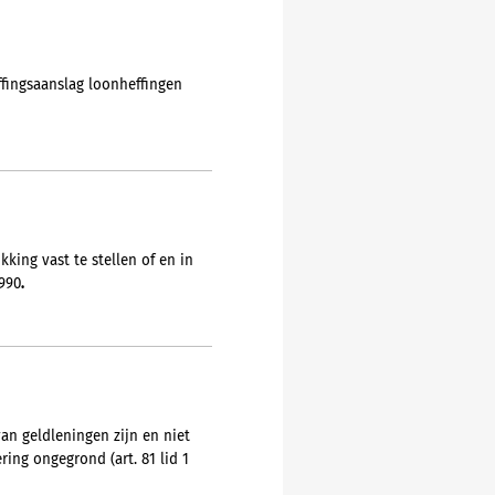
ffingsaanslag loonheffingen
king vast te stellen of en in
1990
.
n geldleningen zijn en niet
ing ongegrond (art. 81 lid 1