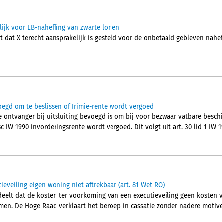
lijk voor LB-naheffing van zwarte lonen
t dat X terecht aansprakelijk is gesteld voor de onbetaald gebleven nahe
oegd om te beslissen of Irimie-rente wordt vergoed
ontvanger bij uitsluiting bevoegd is om bij voor bezwaar vatbare beschik
c IW 1990 invorderingsrente wordt vergoed. Dit volgt uit art. 30 lid 1 IW 
eveiling eigen woning niet aftrekbaar (art. 81 Wet RO)
lt dat de kosten ter voorkoming van een executieveiling geen kosten va
men. De Hoge Raad verklaart het beroep in cassatie zonder nadere motiver