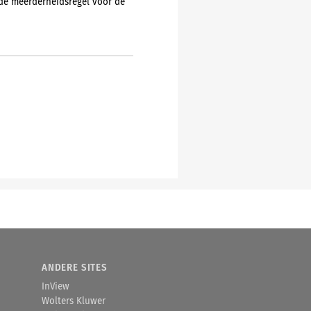
de meerderheidsregel voor de
ANDERE SITES
InView
Wolters Kluwer