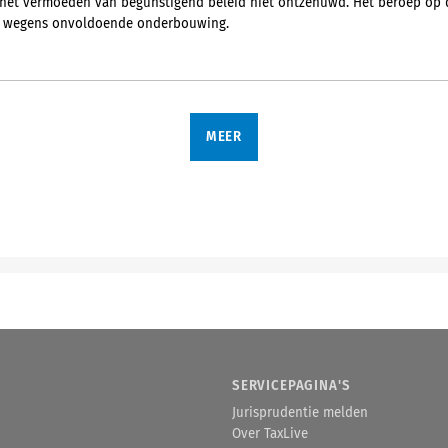
het vermoeden van begunstigend beleid niet ontzenuwd. Het beroep op 
lt wegens onvoldoende onderbouwing.
MEER
SERVICEPAGINA'S
Jurisprudentie melden
Over TaxLive