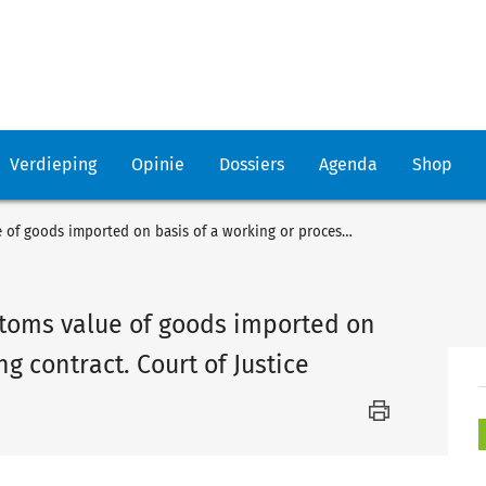
Verdieping
Opinie
Dossiers
Agenda
Shop
Christodoulou and others. Customs value of goods imported on basis of a working or processing contract. Court of Justice
stoms value of goods imported on
g contract. Court of Justice