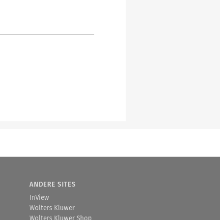
ANDERE SITES
InView
Wolters Kluwer
Wolters Kluwer Shop