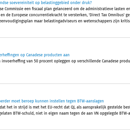
ndse soevereiniteit op belastinggebied onder druk?
pese Commissie een fiscaal plan gelanceerd om de administratieve lasten 
n en de Europese concurrentiekracht te versterken, 'Direct Tax Omnibus' 
eenvoudigingsplan maar belastingadviseurs en wetenschappers zijn kritis
oerheffingen op Canadese producten aan
 invoerheffing van 50 procent opleggen op verschillende Canadese produ
voerder moet beroep kunnen instellen tegen BTW-aanslagen
 dat het in strijd is met het EU-recht dat QJ, als aansprakelijk gestelde b
elaten BTW-schuld, niet in eigen naam tegen de aan VN opgelegde BTW-a