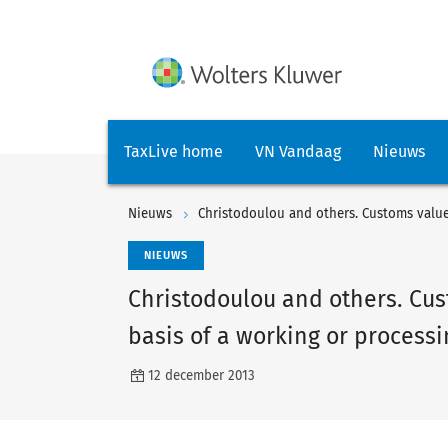
TaxLive home
VN Vandaag
Nieuws
Nieuws
NIEUWS
Christodoulou and others. Cu
basis of a working or processin
12 december 2013