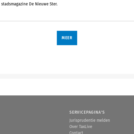
 stadsmagazine De Nieuwe Ster.
MEER
SERVICEPAGINA'S
Jurisprudentie melden
Over TaxLive
Contact