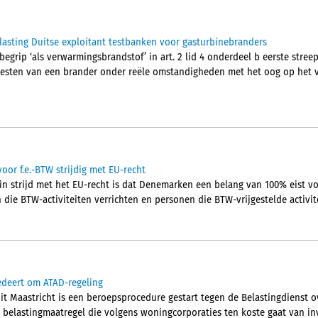
asting Duitse exploitant testbanken voor gasturbinebranders
begrip ‘als verwarmingsbrandstof’ in art. 2 lid 4 onderdeel b eerste streep
 testen van een brander onder reële omstandigheden met het oog op het 
oor f.e.-BTW strijdig met EU-recht
in strijd met het EU-recht is dat Denemarken een belang van 100% eist vo
ie BTW-activiteiten verrichten en personen die BTW-vrijgestelde activite
edeert om ATAD-regeling
it Maastricht is een beroepsprocedure gestart tegen de Belastingdienst 
 belastingmaatregel die volgens woningcorporaties ten koste gaat van inv