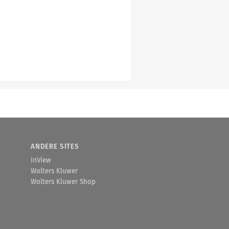
ANDERE SITES
InView
Wolters Kluwer
Wolters Kluwer Shop