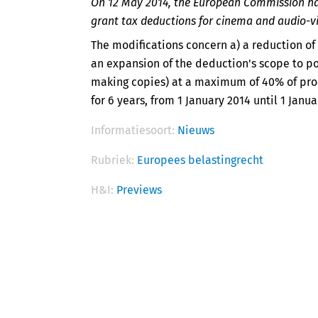
On 12 May 2014, the European Commission h
grant tax deductions for cinema and audio-vis
The modifications concern a) a reduction of
an expansion of the deduction's scope to po
making copies) at a maximum of 40% of prod
for 6 years, from 1 January 2014 until 1 Janua
Informatiesoort:
Nieuws
Rubriek:
Europees belastingrecht
H&I:
Previews