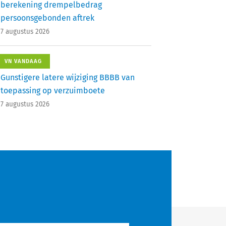
berekening drempelbedrag
persoonsgebonden aftrek
7 augustus 2026
VN VANDAAG
Gunstigere latere wijziging BBBB van
toepassing op verzuimboete
7 augustus 2026