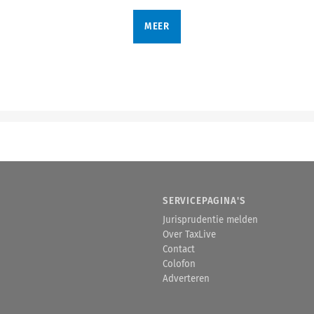
MEER
SERVICEPAGINA'S
Jurisprudentie melden
Over TaxLive
Contact
Colofon
Adverteren