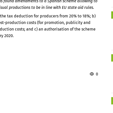
as found amendments to a Spanish scheme allowing to
ual productions to be in line with EU state aid rules.
 the tax deduction for producers from 20% to 18%; b)
st-production costs (for promotion, publicity and
uction costs; and c) an authorisation of the scheme
ry 2020.
0