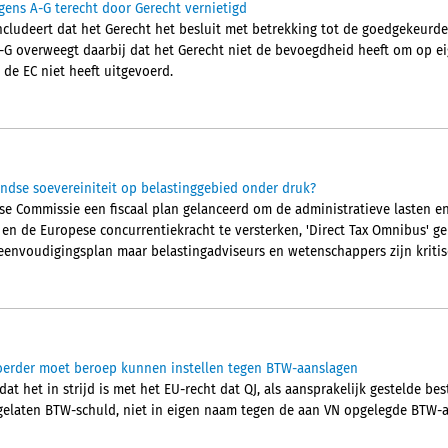
gens A-G terecht door Gerecht vernietigd
cludeert dat het Gerecht het besluit met betrekking tot de goedgekeurd
A-G overweegt daarbij dat het Gerecht niet de bevoegdheid heeft om op eig
 de EC niet heeft uitgevoerd.
ndse soevereiniteit op belastinggebied onder druk?
pese Commissie een fiscaal plan gelanceerd om de administratieve lasten 
n en de Europese concurrentiekracht te versterken, 'Direct Tax Omnibus' 
eenvoudigingsplan maar belastingadviseurs en wetenschappers zijn kritis
voerder moet beroep kunnen instellen tegen BTW-aanslagen
 dat het in strijd is met het EU-recht dat QJ, als aansprakelijk gestelde b
elaten BTW-schuld, niet in eigen naam tegen de aan VN opgelegde BTW-a