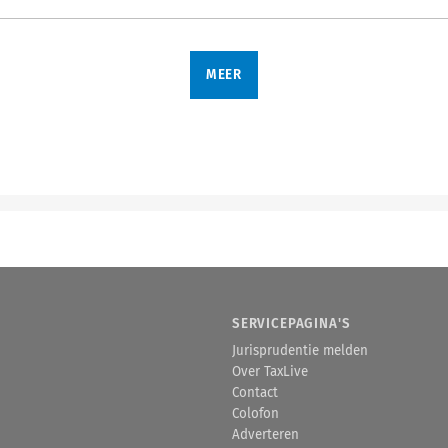
MEER
SERVICEPAGINA'S
Jurisprudentie melden
Over TaxLive
Contact
Colofon
Adverteren