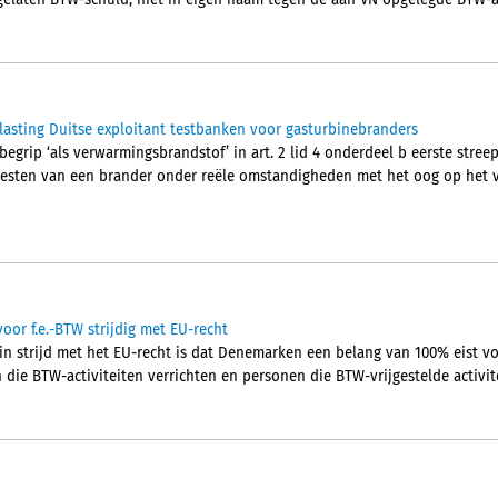
elaten BTW-schuld, niet in eigen naam tegen de aan VN opgelegde BTW-a
asting Duitse exploitant testbanken voor gasturbinebranders
begrip ‘als verwarmingsbrandstof’ in art. 2 lid 4 onderdeel b eerste streep
 testen van een brander onder reële omstandigheden met het oog op het 
oor f.e.-BTW strijdig met EU-recht
in strijd met het EU-recht is dat Denemarken een belang van 100% eist vo
ie BTW-activiteiten verrichten en personen die BTW-vrijgestelde activite