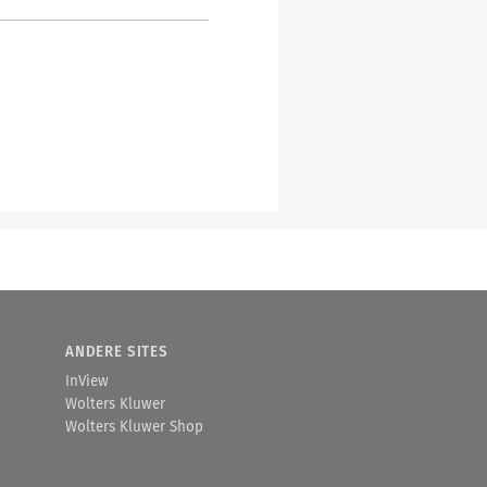
ANDERE SITES
InView
Wolters Kluwer
Wolters Kluwer Shop