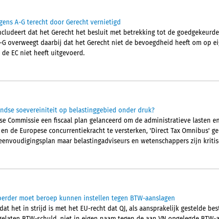
gens A-G terecht door Gerecht vernietigd
cludeert dat het Gerecht het besluit met betrekking tot de goedgekeurd
A-G overweegt daarbij dat het Gerecht niet de bevoegdheid heeft om op eig
 de EC niet heeft uitgevoerd.
ndse soevereiniteit op belastinggebied onder druk?
pese Commissie een fiscaal plan gelanceerd om de administratieve lasten 
n en de Europese concurrentiekracht te versterken, 'Direct Tax Omnibus' 
eenvoudigingsplan maar belastingadviseurs en wetenschappers zijn kritis
voerder moet beroep kunnen instellen tegen BTW-aanslagen
 dat het in strijd is met het EU-recht dat QJ, als aansprakelijk gestelde b