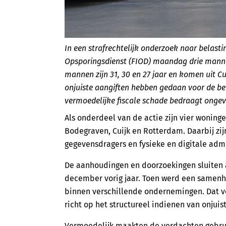
In een strafrechtelijk onderzoek naar belasti
Opsporingsdienst (FIOD) maandag drie mann
mannen zijn 31, 30 en 27 jaar en komen uit C
onjuiste aangiften hebben gedaan voor de be
vermoedelijke fiscale schade bedraagt ongeve
Als onderdeel van de actie zijn vier woning
Bodegraven, Cuijk en Rotterdam. Daarbij zij
gegevensdragers en fysieke en digitale admi
De aanhoudingen en doorzoekingen sluiten a
december vorig jaar. Toen werd een samenh
binnen verschillende ondernemingen. Dat v
richt op het structureel indienen van onjui
Vermoedelijk maakten de verdachten gebrui