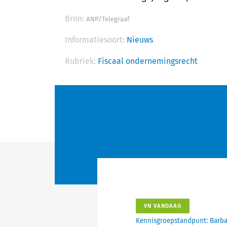
Bron:
ANP/Telegraaf
Informatiesoort:
Nieuws
Rubriek:
Fiscaal ondernemingsrecht
VN VANDAAG
Kennisgroepstandpunt: Barba