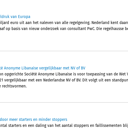
eldruk van Europa
miljard euro uit aan het naleven van alle regelgeving. Nederland kent da
graaf op basis van nieuw onderzoek van consultant PwC. Die regelhausse b
té Anonyme Libanaise vergelijkbaar met NV of BV
on opgerichte Société Anonyme Libanaise is voor toepassing van de Wet V
1 vergelijkbaar met een Nederlandse NV of BV. Dit volgt uit een standpu
ie rechtsvormen.
door meer starters en minder stoppers
al starters en een daling van het aantal stoppers en faillissementen blij