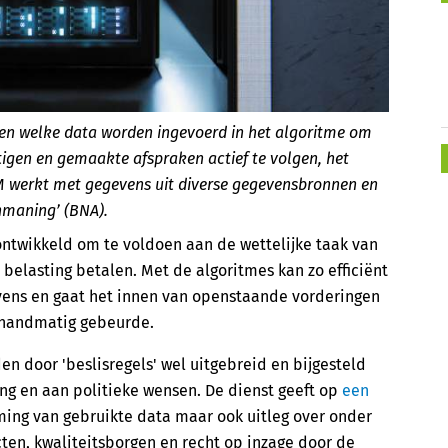
even welke data worden ingevoerd in het algoritme om
igen en gemaakte afspraken actief te volgen, het
 werkt met gegevens uit diverse gegevensbronnen en
nmaning’ (BNA).
ontwikkeld om te voldoen aan de wettelijke taak van
belasting betalen. Met de algoritmes kan zo efficiënt
ens en gaat het innen van openstaande vorderingen
g handmatig gebeurde.
en door 'beslisregels' wel uitgebreid en bijgesteld
ng en aan politieke wensen. De dienst geeft op
een
ing van gebruikte data maar ook uitleg over onder
en, kwaliteitsborgen en recht op inzage door de