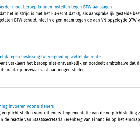
voerder moet beroep kunnen instellen tegen BTW-aanslagen
 dat het in strijd is met het EU-recht dat QJ, als aansprakelijk gestelde b
elaten BTW-schuld, niet in eigen naam tegen de aan VN opgelegde BTW-a
ijk tegen beslissing tot vergoeding wettelijke rente
ant verklaart het beroep niet-ontvankelijk en oordeelt ambtshalve dat 
 uitspraak op bezwaar vast had mogen stellen.
ning invoeren voor uitleners
 verplicht stellen voor uitleners. Implementatie van de verplichtstelling 
 in de reactie van Staatssecretaris Eerenberg van Financiën op het eindra