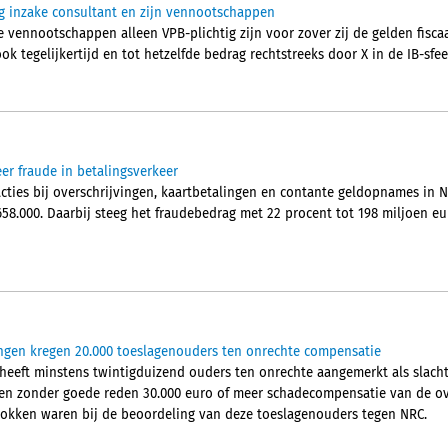
g inzake consultant en zijn vennootschappen
 vennootschappen alleen VPB-plichtig zijn voor zover zij de gelden fisca
ok tegelijkertijd en tot hetzelfde bedrag rechtstreeks door X in de IB-sfe
er fraude in betalingsverkeer
acties bij overschrijvingen, kaartbetalingen en contante geldopnames in 
658.000. Daarbij steeg het fraudebedrag met 22 procent tot 198 miljoen 
gen kregen 20.000 toeslagenouders ten onrechte compensatie
 heeft minstens twintigduizend ouders ten onrechte aangemerkt als slacht
ben zonder goede reden 30.000 euro of meer schadecompensatie van de ov
okken waren bij de beoordeling van deze toeslagenouders tegen NRC.