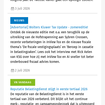
volgend jaar. De Tweede Kamer gaat een opvolger zoeken.
3 juli 2026
NIEUWS
[Advertorial] Wolters Kluwer Tax Update - zomereditie!
Ontdek de nieuwste editie met o.a. een terugblik op de
uitreiking van de Hofstrapenning aan Sybren Cnossen,
recente verbeteringen in
InView Tax
en de nieuwe fiscale
thema’s ‘De fiscale vestigingsplaats’ en ‘Beroep in cassatie
in belastingzaken’. Lees ook het interview met Rick Aelen
van KSG over hoe zij met
InView Tax
en AI sneller tot beter
onderbouwd fiscaal advies komen.
2 juli 2026
VN VANDAAG
Reputatie Belastingdienst stijgt in eerste tertiaal 2026
De reputatie van de Belastingdienst is in het eerste
tertiaal van 2026 verbeterd. Dit blijkt uit het continue
merk-, reputatie- en campagneonderzoek dat is uitgevoerd