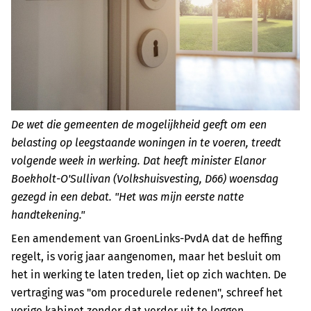
De wet die gemeenten de mogelijkheid geeft om een
belasting op leegstaande woningen in te voeren, treedt
volgende week in werking. Dat heeft minister Elanor
Boekholt-O'Sullivan (Volkshuisvesting, D66) woensdag
gezegd in een debat. "Het was mijn eerste natte
handtekening."
Een amendement van GroenLinks-PvdA dat de heffing
regelt, is vorig jaar aangenomen, maar het besluit om
het in werking te laten treden, liet op zich wachten. De
vertraging was "om procedurele redenen", schreef het
vorige kabinet zonder dat verder uit te leggen.