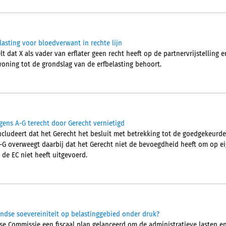
elasting voor bloedverwant in rechte lijn
 dat X als vader van erflater geen recht heeft op de partnervrijstelling 
woning tot de grondslag van de erfbelasting behoort.
gens A-G terecht door Gerecht vernietigd
cludeert dat het Gerecht het besluit met betrekking tot de goedgekeurd
A-G overweegt daarbij dat het Gerecht niet de bevoegdheid heeft om op eig
 de EC niet heeft uitgevoerd.
ndse soevereiniteit op belastinggebied onder druk?
pese Commissie een fiscaal plan gelanceerd om de administratieve lasten 