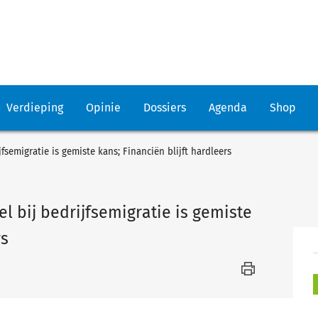
Verdieping
Opinie
Dossiers
Agenda
Shop
fsemigratie is gemiste kans; Financiën blijft hardleers
l bij bedrijfsemigratie is gemiste
rs