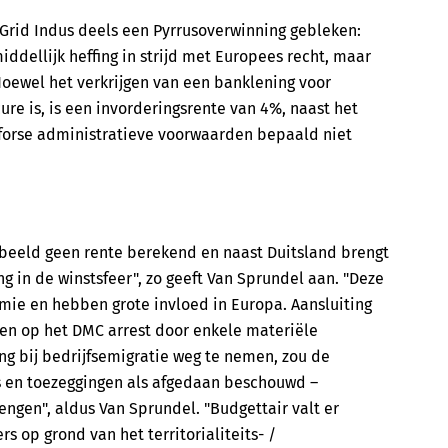
 Grid Indus deels een Pyrrusoverwinning gebleken:
iddellijk heffing in strijd met Europees recht, maar
oewel het verkrijgen van een banklening voor
re is, is een invorderingsrente van 4%, naast het
 forse administratieve voorwaarden bepaald niet
orbeeld geen rente berekend en naast Duitsland brengt
g in de winstsfeer", zo geeft Van Sprundel aan. "Deze
ie en hebben grote invloed in Europa. Aansluiting
ren op het DMC arrest door enkele materiële
ng bij bedrijfsemigratie weg te nemen, zou de
es en toezeggingen als afgedaan beschouwd –
engen", aldus Van Sprundel. "Budgettair valt er
 op grond van het territorialiteits- /