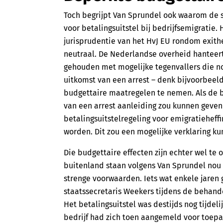
Toch begrijpt Van Sprundel ook waarom de st
voor betalingsuitstel bij bedrijfsemigratie. H
jurisprudentie van het HvJ EU rondom exithe
neutraal. De Nederlandse overheid hanteert 
gehouden met mogelijke tegenvallers die nog
uitkomst van een arrest – denk bijvoorbeeld
budgettaire maatregelen te nemen. Als de 
van een arrest aanleiding zou kunnen geven
betalingsuitstelregeling voor emigratiehef
worden. Dit zou een mogelijke verklaring kun
Die budgettaire effecten zijn echter wel te 
buitenland staan volgens Van Sprundel nou ni
strenge voorwaarden. Iets wat enkele jare
staatssecretaris Weekers tijdens de behande
Het betalingsuitstel was destijds nog tijdel
bedrijf had zich toen aangemeld voor toepas