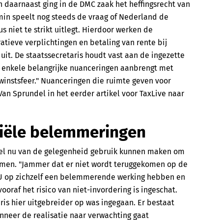
n daarnaast ging in de DMC zaak het heffingsrecht van
emin speelt nog steeds de vraag of Nederland de
s niet te strikt uitlegt. Hierdoor werken de
tieve verplichtingen en betaling van rente bij
it. De staatssecretaris houdt vast aan de ingezette
ist enkele belangrijke nuanceringen aanbrengt met
 winstsfeer." Nuanceringen die ruimte geven voor
Van Sprundel in het eerder artikel voor TaxLive naar
iële belemmeringen
del nu van de gelegenheid gebruik kunnen maken om
men. "Jammer dat er niet wordt teruggekomen op de
 EU op zichzelf een belemmerende werking hebben en
oraf het risico van niet-invordering is ingeschat.
ris hier uitgebreider op was ingegaan. Er bestaat
eer de realisatie naar verwachting gaat