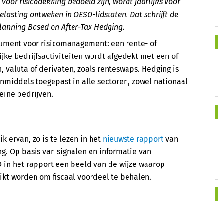
voor risicodekking bedoeld zijn, wordt jaarlijks voor
lasting ontweken in OESO-lidstaten. Dat schrijft de
Planning Based on After-Tax Hedging.
rument voor risicomanagement: een rente- of
lijke bedrijfsactiviteiten wordt afgedekt met een of
, valuta of derivaten, zoals renteswaps. Hedging is
nmiddels toegepast in alle sectoren, zowel nationaal
leine bedrijven.
k ervan, zo is te lezen in het
nieuwste rapport
van
g. Op basis van signalen en informatie van
 in het rapport een beeld van de wijze waarop
kt worden om fiscaal voordeel te behalen.