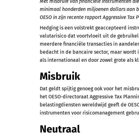
Met misbruik van financiële instrumenten die 
minimaal honderden miljoenen dollars aan be
OESO in zijn recente rapport Aggressive Tax 
Hedging is een volstrekt geaccepteerd inst
valutarisico dat voortvloeit uit de gebruike
meerdere financiële transacties in aandelen
bedacht in de bancaire sector, maar wordt i
als internationaal en door zowel grote als k
Misbruik
Dat geldt spijtig genoeg ook voor het misbrui
het OESO-directoraat Aggressive Tax Plannin
belastingdiensten wereldwijd geeft de OESO
instrumenten voor risicomanagement gebrui
Neutraal