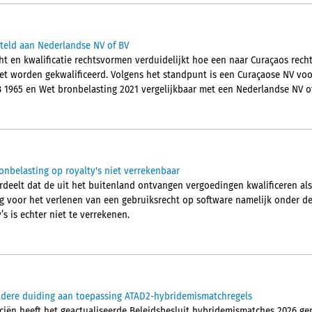
steld aan Nederlandse NV of BV
ht en kwalificatie rechtsvormen verduidelijkt hoe een naar Curaçaos rec
et worden gekwalificeerd. Volgens het standpunt is een Curaçaose NV vo
B 1965 en Wet bronbelasting 2021 vergelijkbaar met een Nederlandse NV of
onbelasting op royalty's niet verrekenbaar
eelt dat de uit het buitenland ontvangen vergoedingen kwalificeren als 
g voor het verlenen van een gebruiksrecht op software namelijk onder de t
s is echter niet te verrekenen.
nadere duiding aan toepassing ATAD2-hybridemismatchregels
ciën heeft het geactualiseerde Beleidsbesluit hybridemismatches 2026 gep