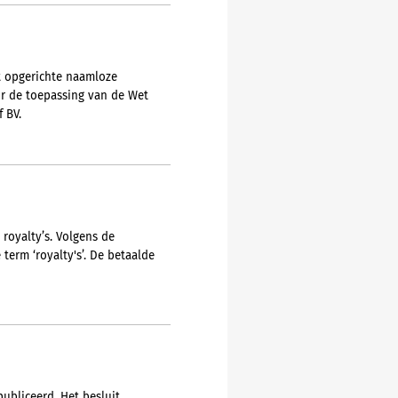
ht opgerichte naamloze
or de toepassing van de Wet
 BV.
royalty’s. Volgens de
erm ‘royalty's’. De betaalde
ubliceerd. Het besluit