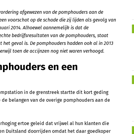
 vordering afgewezen van de pomphouders aan de
een voorschot op de schade die zij lijden als gevolg van
nuari 2014. Alhoewel aannemelijk is dat de
echte bedrijfsresultaten van de pomphouders, staat
at het geval is. De pomphouders hadden ook al in 2013
erwijl toen de accijnzen nog niet waren verhoogd.
mphouders en een
pstation in de grenstreek startte dit kort geding
ie de belangen van de overige pomphouders aan de
hoging ertoe geleid dat vrijwel al hun klanten die
ë en Duitsland doorrijden omdat het daar goedkoper