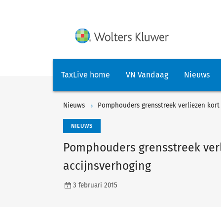
TaxLive home
VN Vandaag
Nieuws
Nieuws
Pomphouders grensstreek verliezen kort
NIEUWS
Pomphouders grensstreek verl
accijnsverhoging
3 februari 2015