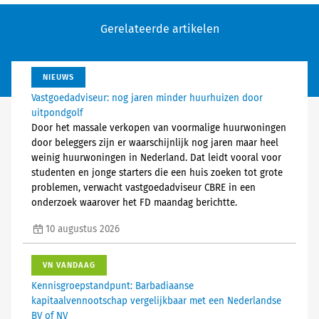
Gerelateerde artikelen
NIEUWS
Vastgoedadviseur: nog jaren minder huurhuizen door
uitpondgolf
Door het massale verkopen van voormalige huurwoningen
door beleggers zijn er waarschijnlijk nog jaren maar heel
weinig huurwoningen in Nederland. Dat leidt vooral voor
studenten en jonge starters die een huis zoeken tot grote
problemen, verwacht vastgoedadviseur CBRE in een
onderzoek waarover het FD maandag berichtte.
10 augustus 2026
VN VANDAAG
Kennisgroepstandpunt: Barbadiaanse
kapitaalvennootschap vergelijkbaar met een Nederlandse
BV of NV