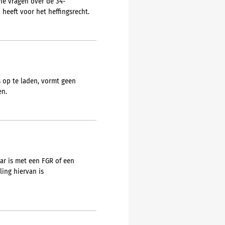
he vragen over de 34-
heeft voor het heffingsrecht.
s op te laden, vormt geen
en.
ar is met een FGR of een
ing hiervan is