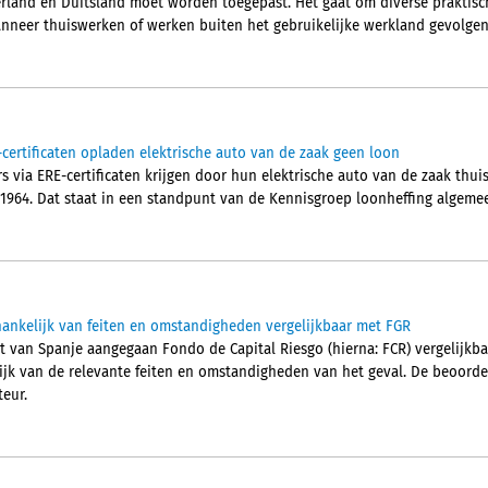
rland en Duitsland moet worden toegepast. Het gaat om diverse praktisc
neer thuiswerken of werken buiten het gebruikelijke werkland gevolgen 
certificaten opladen elektrische auto van de zaak geen loon
 via ERE-certificaten krijgen door hun elektrische auto van de zaak thui
 1964. Dat staat in een standpunt van de Kennisgroep loonheffing algeme
ankelijk van feiten en omstandigheden vergelijkbaar met FGR
ht van Spanje aangegaan Fondo de Capital Riesgo (hierna: FCR) vergelijkba
lijk van de relevante feiten en omstandigheden van het geval. De beoordel
eur.