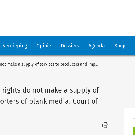
Verdieping
Opinie
Dossiers
Agenda
Shop
SAWP. Holders of reproduction rights do not make a supply of services to producers and importers of blank media. Court of Justice
 rights do not make a supply of
orters of blank media. Court of