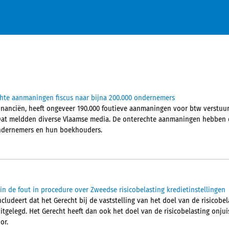
chte aanmaningen fiscus naar bijna 200.000 ondernemers
Financiën, heeft ongeveer 190.000 foutieve aanmaningen voor btw verstu
Dat meldden diverse Vlaamse media. De onterechte aanmaningen hebben d
 ondernemers en hun boekhouders.
in de fout in procedure over Zweedse risicobelasting kredietinstellingen
ludeert dat het Gerecht bij de vaststelling van het doel van de risicobel
itgelegd. Het Gerecht heeft dan ook het doel van de risicobelasting onjuis
or.