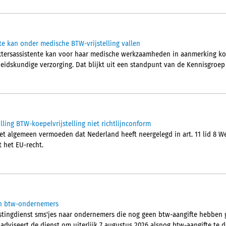
te kan onder medische BTW-vrijstelling vallen
ktersassistente kan voor haar medische werkzaamheden in aanmerking kom
idskundige verzorging. Dat blijkt uit een standpunt van de Kennisgroep
ling BTW-koepelvrijstelling niet richtlijnconform
t algemeen vermoeden dat Nederland heeft neergelegd in art. 11 lid 8 Wet
t het EU-recht.
aan btw-ondernemers
stingdienst sms'jes naar ondernemers die nog geen btw-aangifte hebben 
 adviseert de dienst om uiterlijk 7 augustus 2026 alsnog btw-aangifte te 