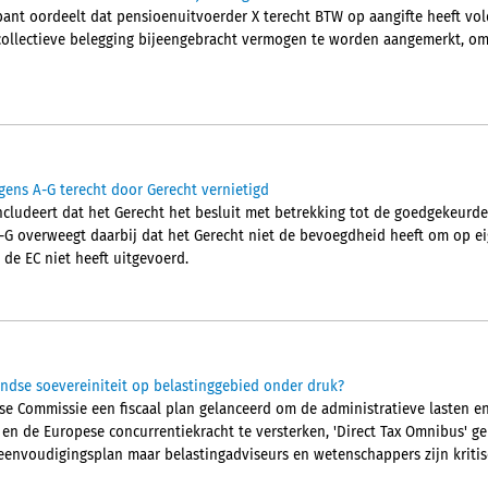
nt oordeelt dat pensioenuitvoerder X terecht BTW op aangifte heeft vol
collectieve belegging bijeengebracht vermogen te worden aangemerkt, om
gens A-G terecht door Gerecht vernietigd
cludeert dat het Gerecht het besluit met betrekking tot de goedgekeurd
A-G overweegt daarbij dat het Gerecht niet de bevoegdheid heeft om op eig
 de EC niet heeft uitgevoerd.
ndse soevereiniteit op belastinggebied onder druk?
pese Commissie een fiscaal plan gelanceerd om de administratieve lasten 
n en de Europese concurrentiekracht te versterken, 'Direct Tax Omnibus' 
eenvoudigingsplan maar belastingadviseurs en wetenschappers zijn kritis