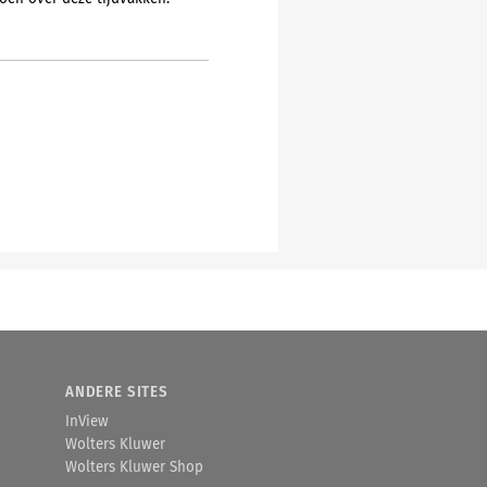
ANDERE SITES
InView
Wolters Kluwer
Wolters Kluwer Shop