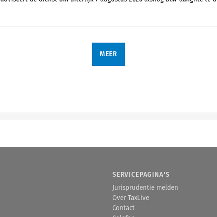
MEER
SERVICEPAGINA'S
Jurisprudentie melden
Over TaxLive
Contact