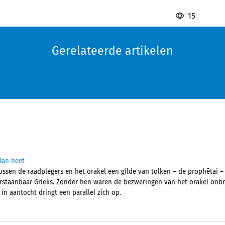
15
Gerelateerde artikelen
lan heet
ussen de raadplegers en het orakel een gilde van tolken – de prophētai –
erstaanbaar Grieks. Zonder hen waren de bezweringen van het orakel onb
 in aantocht dringt een parallel zich op.