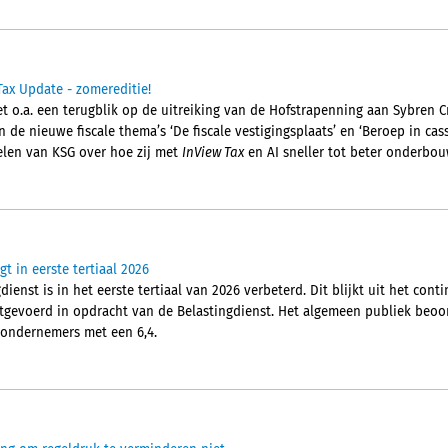
Tax Update - zomereditie!
t o.a. een terugblik op de uitreiking van de Hofstrapenning aan Sybren C
 de nieuwe fiscale thema’s ‘De fiscale vestigingsplaats’ en ‘Beroep in cass
elen van KSG over hoe zij met
InView Tax
en AI sneller tot beter onderbou
gt in eerste tertiaal 2026
ienst is in het eerste tertiaal van 2026 verbeterd. Dit blijkt uit het cont
gevoerd in opdracht van de Belastingdienst. Het algemeen publiek beoor
 ondernemers met een 6,4.