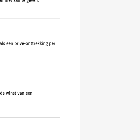
n niet aan te geven.
als een privé-onttrekking per
 de winst van een