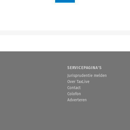
SERVICEPAGINA'S
Jurisprudentie melden
Over TaxLive
Contact
Colofon
Adverteren