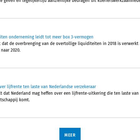
e geven en tegelijkertijd aanzienlijke bedragen uit koerierswerkzaamhede
iteiten onderneming leidt tot meer box 3-vermogen
at de overbrenging van de overtollige liquiditeiten in 2018 is verwerkt 
 naar 2020.
er lijfrente ten laste van Nederlandse verzekeraar
 dat Nederland mag heffen over een lijfrente-uitkering die ten laste van
tschappij komt.
MEER