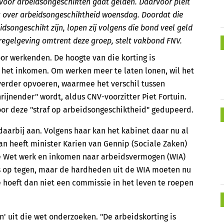
voor arbeidsongeschikten gaat gelden. Daarvoor pleit
 over arbeidsongeschiktheid woensdag. Doordat die
idsongeschikt zijn, lopen zij volgens die bond veel geld
 regelgeving omtrent deze groep, stelt vakbond FNV.
oor werkenden. De hoogte van die korting is
n het inkomen. Om werken meer te laten lonen, wil het
verder opvoeren, waarmee het verschil tussen
ijnender" wordt, aldus CNV-voorzitter Piet Fortuin.
r deze "straf op arbeidsongeschiktheid" gedupeerd.
h daarbij aan. Volgens haar kan het kabinet daar nu al
n heeft minister Karien van Gennip (Sociale Zaken)
e Wet werk en inkomen naar arbeidsvermogen (WIA)
ets op tegen, maar de hardheden uit de WIA moeten nu
e hoeft dan niet een commissie in het leven te roepen
' uit die wet onderzoeken. "De arbeidskorting is