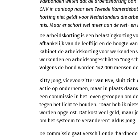
Vakbonden willen dat de arbeidskorting ook 
CNV in aanloop naar een Tweede Kamerdebat
korting niet geldt voor Nederlanders die arbe
mis. Maar er schort wel meer aan de wet- en
De arbeidskorting is een belastingkorting v
afhankelijk van de leeftijd en de hoogte va
kabinet de arbeidskorting voor werkenden 
werkenden en arbeidsongeschikten "nog schr
Volgens de bond worden 142.000 mensen doo
Kitty Jong, vicevoorzitter van FNV, sluit zic
actie op ondernemen, maar in plaats daarva
een commissie in het leven geroepen om d
tegen het licht te houden. "Daar heb ik ni
worden opgelost. Dat kost veel geld, maar j
om het systeem te veranderen", aldus Jong.
De commissie gaat verschillende 'hardheden