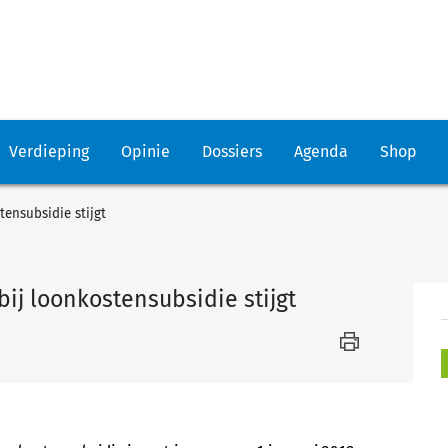
Verdieping
Opinie
Dossiers
Agenda
Shop
ensubsidie stijgt
ij loonkostensubsidie stijgt