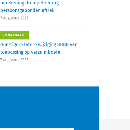
berekening drempelbedrag
persoonsgebonden aftrek
7 augustus 2026
VN VANDAAG
Gunstigere latere wijziging BBBB van
toepassing op verzuimboete
7 augustus 2026