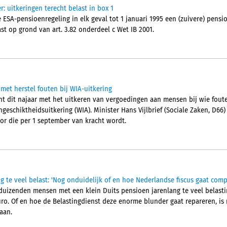
r: uitkeringen terecht belast in box 1
ESA-pensioenregeling in elk geval tot 1 januari 1995 een (zuivere) pensio
st op grond van art. 3.82 onderdeel c Wet IB 2001.
met herstel fouten bij WIA-uitkering
nt dit najaar met het uitkeren van vergoedingen aan mensen bij wie foute
geschiktheidsuitkering (WIA). Minister Hans Vijlbrief (Sociale Zaken, D66
r die per 1 september van kracht wordt.
g te veel belast: 'Nog onduidelijk of en hoe Nederlandse fiscus gaat com
duizenden mensen met een klein Duits pensioen jarenlang te veel belastin
ro. Of en hoe de Belastingdienst deze enorme blunder gaat repareren, is n
aan.