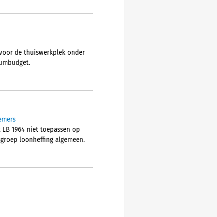
 voor de thuiswerkplek onder
mumbudget.
nemers
t LB 1964 niet toepassen op
sgroep loonheffing algemeen.