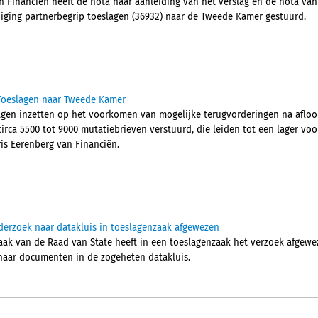
n Financiën heeft de nota naar aanleiding van het verslag en de nota van 
iging partnerbegrip toeslagen (36932) naar de Tweede Kamer gestuurd.
 Toeslagen naar Tweede Kamer
slagen inzetten op het voorkomen van mogelijke terugvorderingen na afloo
irca 5500 tot 9000 mutatiebrieven verstuurd, die leiden tot een lager voors
ris Eerenberg van Financiën.
derzoek naar datakluis in toeslagenzaak afgewezen
aak van de Raad van State heeft in een toeslagenzaak het verzoek afgew
 naar documenten in de zogeheten datakluis.