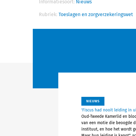
Informatiesoort:
Nieuws
Rubriek:
Toeslagen en zorgverzekeringswet
NIEUWS
'Fiscus had nooit leiding in 
Oud-Tweede Kamerlid en bloot
van een motie die beoogde de
instituut, en hoe het wordt g
Maar hun leiding is kapot", sc