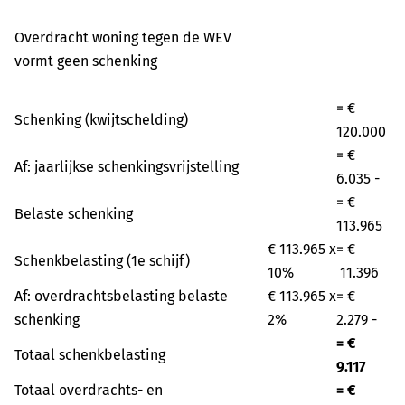
Overdracht woning tegen de WEV
vormt geen schenking
= €
Schenking (kwijtschelding)
120.000
= €
Af: jaarlijkse schenkingsvrijstelling
6.035 -
= €
Belaste schenking
113.965
€ 113.965 x
= €
Schenkbelasting (1e schijf)
10%
11.396
Af: overdrachtsbelasting belaste
€ 113.965 x
= €
schenking
2%
2.279 -
= €
Totaal schenkbelasting
9.117
Totaal overdrachts- en
= €