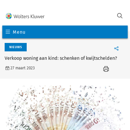
Menu
NIEUWS
Verkoop woning aan kind: schenken of kwijtschelden?
27 maart 2023