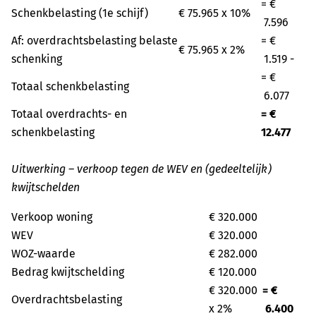
= €
Schenkbelasting (1e schijf)
€ 75.965 x 10%
7.596
Af: overdrachtsbelasting belaste
= €
€ 75.965 x 2%
schenking
1.519 -
= €
Totaal schenkbelasting
6.077
Totaal overdrachts- en
= €
schenkbelasting
12.477
Uitwerking – verkoop tegen de WEV en (gedeeltelijk)
kwijtschelden
Verkoop woning
€ 320.000
WEV
€ 320.000
WOZ-waarde
€ 282.000
Bedrag kwijtschelding
€ 120.000
€ 320.000
= €
Overdrachtsbelasting
x 2%
6.400