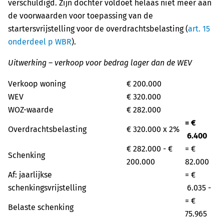
verschuldigd. Zijn dochter voldoet helaas niet meer aan
de voorwaarden voor toepassing van de
startersvrijstelling voor de overdrachtsbelasting (
art. 15
onderdeel p WBR
).
Uitwerking – verkoop voor bedrag lager dan de WEV
Verkoop woning
€ 200.000
WEV
€ 320.000
WOZ-waarde
€ 282.000
= €
Overdrachtsbelasting
€ 320.000 x 2%
6.400
€ 282.000 - €
= €
Schenking
200.000
82.000
Af: jaarlijkse
= €
schenkingsvrijstelling
6.035 -
= €
Belaste schenking
75.965