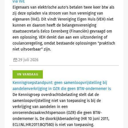
via VvE
Eigenaars van elektrische auto's betalen twee keer btw als
zij deze opladen via stroom van hun vereniging van
eigenaren (VvE). Dit vindt Vereniging Eigen Huis (VEH) niet
kunnen en daarom heeft de belangenvereniging
staatssecretaris Eelco Eerenberg (Financiën) gevraagd om
een oplossing. VEH denkt dan aan een uitzondering of
coulanceregeling, omdat bestaande oplossingen "praktisch
niet uitvoerbaar" zijn.
29 juli 2026
VN VANDAAG
Kennisgroepstandpunt: geen samenloopvrijstelling bij
aandelenverkrijging in OZR die geen BTW-ondernemer is
De Kennisgroep overdrachtsbelasting stelt dat de
samenloopvrijstelling niet van toepassing is bij de
verkrijging van aandelen in een
onroerendezaakrechtspersoon (OZR) die geen BTW-
ondernemer is. De doorkijkbenadering (HR 10 juni 2011,
ECLI:NL:HR:2011:BQ7580) is niet van toepassing.