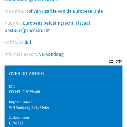
Instantie:
Hof van Justitie van de Europese Unie
Rubriek:
Europees belastingrecht,
Fiscaal
bestuurs(proces)recht
Editie:
21 juli
Informatiesoort:
VN Vandaag
239
OVER DIT ARTIKEL
EClI
:
ECLI:EU:C:2025:486
Uitgavenummer
:
V-N Vandaag 2025/1464
Zaaknummer
:
C-767/23