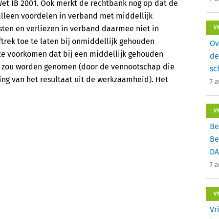
 Wet IB 2001. Ook merkt de rechtbank nog op dat de
lleen voordelen in verband met middellijk
ten en verliezen in verband daarmee niet in
V
aftrek toe te laten bij onmiddellijk gehouden
Ov
te voorkomen dat bij een middellijk gehouden
de
g zou worden genomen (door de vennootschap die
sc
ing van het resultaat uit de werkzaamheid). Het
7 
V
Be
Be
DA
7 
V
Vr