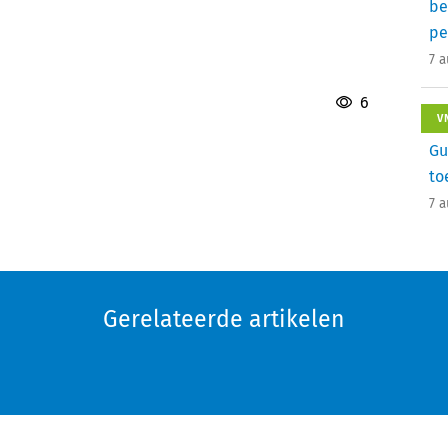
be
pe
7 
6
V
Gu
to
7 
Gerelateerde artikelen