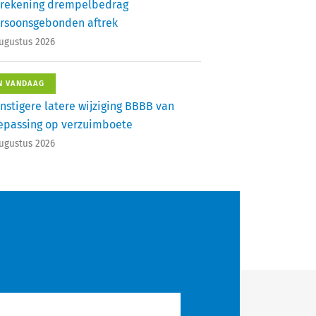
rekening drempelbedrag
rsoonsgebonden aftrek
augustus 2026
N VANDAAG
nstigere latere wijziging BBBB van
epassing op verzuimboete
augustus 2026