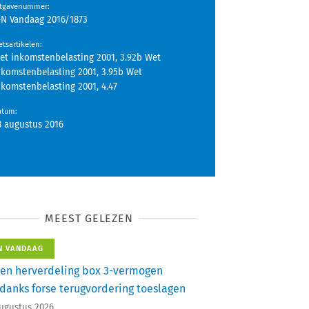
itgavenummer
:
-N Vandaag 2016/1873
tsartikelen
:
et inkomstenbelasting 2001, 3.92b Wet
nkomstenbelasting 2001, 3.95b Wet
nkomstenbelasting 2001, 4.47
atum
:
8 augustus 2016
MEEST GELEZEN
N VANDAAG
en herverdeling box 3-vermogen
danks forse terugvordering toeslagen
augustus 2026