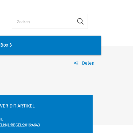
Box 3
Delen
VER DIT ARTIKEL
lI
:
CLI:NL:RBGEL:2016:4643