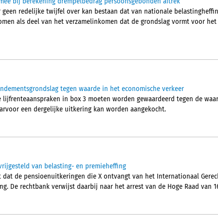
t mee bij berekening drempelbedrag persoonsgebonden aftrek
geen redelijke twijfel over kan bestaan dat van nationale belastingheffi
en als deel van het verzamelinkomen dat de grondslag vormt voor het
rendementsgrondslag tegen waarde in het economische verkeer
e lijfrenteaanspraken in box 3 moeten worden gewaardeerd tegen de waa
aarvoor een dergelijke uitkering kan worden aangekocht.
vrijgesteld van belasting- en premieheffing
dat de pensioenuitkeringen die X ontvangt van het Internationaal Gerecht
ng. De rechtbank verwijst daarbij naar het arrest van de Hoge Raad van 16