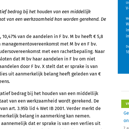
U
V
ief bedrag bij het houden van een middellijk
ltaat van een werkzaamheid kan worden gerekend. De
We
W
i
 10,47% van de aandelen in F bv. M bv heeft € 5,8
i
een managementovereenkomst met M bv en F bv.
D
oudersovereenkomst met een rachetbepaling. Naar
1
sloten dat M bv haar aandelen in F bv om niet
andelen door F bv. X stelt dat er sprake is van
erlies uit aanmerkelijk belang heeft geleden van €
eens.
tief bedrag bij het houden van een middellijk
ultaat van een werkzaamheid wordt gerekend. De
V
van art. 3.95b lid 4 Wet IB 2001. Verder merkt de
Ge
nmerkelijk belang in aanmerking kan nemen.
on
aannemelijk dat er sprake is van een verlies uit
7 