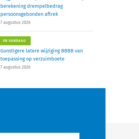
berekening drempelbedrag
persoonsgebonden aftrek
7 augustus 2026
VN VANDAAG
Gunstigere latere wijziging BBBB van
toepassing op verzuimboete
7 augustus 2026