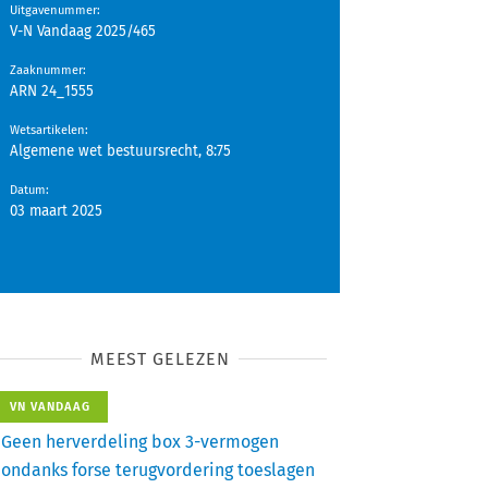
Uitgavenummer
:
V-N Vandaag 2025/465
Zaaknummer
:
ARN 24_1555
Wetsartikelen
:
Algemene wet bestuursrecht, 8:75
Datum
:
03 maart 2025
MEEST GELEZEN
VN VANDAAG
Geen herverdeling box 3-vermogen
ondanks forse terugvordering toeslagen