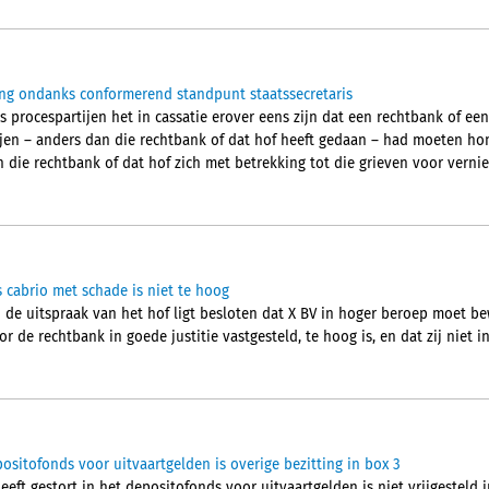
g ondanks conformerend standpunt staatssecretaris
 procespartijen het in cassatie erover eens zijn dat een rechtbank of een
ijen – anders dan die rechtbank of dat hof heeft gedaan – had moeten hon
 die rechtbank of dat hof zich met betrekking tot die grieven voor verniet
cabrio met schade is niet te hoog
 de uitspraak van het hof ligt besloten dat X BV in hoger beroep moet be
 de rechtbank in goede justitie vastgesteld, te hoog is, en dat zij niet in
ositofonds voor uitvaartgelden is overige bezitting in box 3
eft gestort in het depositofonds voor uitvaartgelden is niet vrijgesteld 