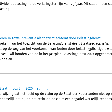
ividendbelasting na de verjaringstermijn van vijf jaar. Dit staat in een
asting.
ren in zowel preventie als toezicht achteraf door Belastingdienst
zoeken naar het toezicht van de Belastingdienst geeft Staatssecretaris Va
at op de weg van het voorkomen van fouten door belastingplichtigen, waa
 niveau wil houden van de in het Jaarplan Belastingdienst 2025 opgenom
middelen.
taat in box 3 in 2020 niet nihil
rwijzing dat het recht op de claim op de Staat der Nederlanden niet op
nnemelijk dat hij op het recht op de claim een negatief werkelijk rendem