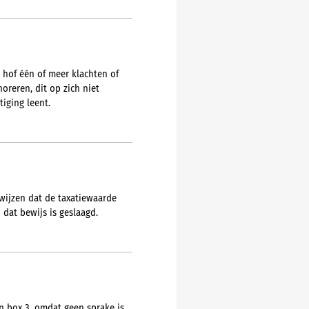
 hof één of meer klachten of
oreren, dit op zich niet
iging leent.
wijzen dat de taxatiewaarde
 dat bewijs is geslaagd.
in box 3, omdat geen sprake is