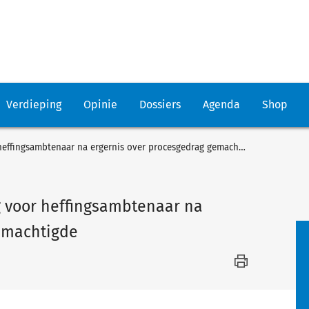
Verdieping
Opinie
Dossiers
Agenda
Shop
Geen proceskostenvergoeding voor heffingsambtenaar na ergernis over procesgedrag gemachtigde
 voor heffingsambtenaar na
emachtigde