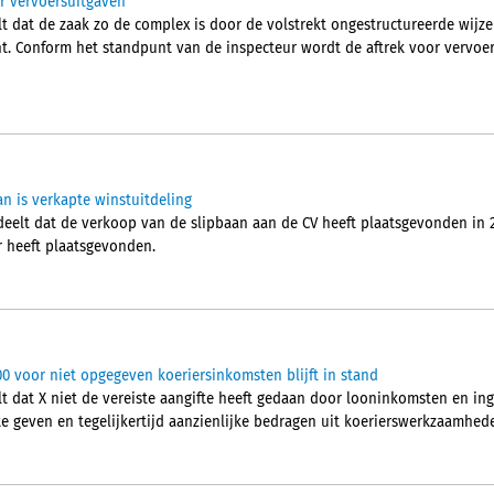
r vervoersuitgaven
t dat de zaak zo de complex is door de volstrekt ongestructureerde wij
ht. Conform het standpunt van de inspecteur wordt de aftrek voor vervoe
an is verkapte winstuitdeling
elt dat de verkoop van de slipbaan aan de CV heeft plaatsgevonden in 2
r heeft plaatsgevonden.
00 voor niet opgegeven koeriersinkomsten blijft in stand
t dat X niet de vereiste aangifte heeft gedaan door looninkomsten en i
e geven en tegelijkertijd aanzienlijke bedragen uit koerierswerkzaamhede