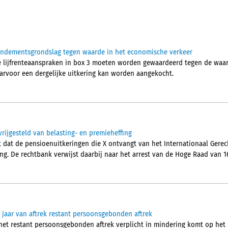
rendementsgrondslag tegen waarde in het economische verkeer
e lijfrenteaanspraken in box 3 moeten worden gewaardeerd tegen de waa
aarvoor een dergelijke uitkering kan worden aangekocht.
vrijgesteld van belasting- en premieheffing
dat de pensioenuitkeringen die X ontvangt van het Internationaal Gerecht
ng. De rechtbank verwijst daarbij naar het arrest van de Hoge Raad van 16
jaar van aftrek restant persoonsgebonden aftrek
het restant persoonsgebonden aftrek verplicht in mindering komt op het