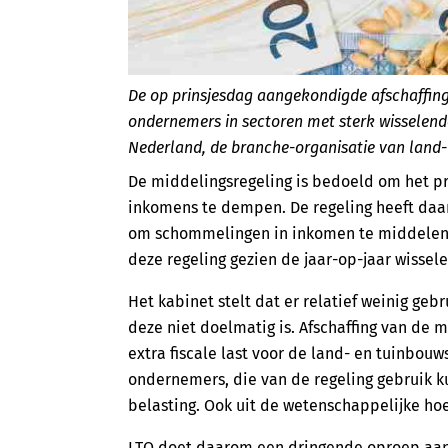
De op prinsjesdag aangekondigde afschaffing
ondernemers in sectoren met sterk wisselend
Nederland, de branche-organisatie van land-
De middelingsregeling is bedoeld om het pro
inkomens te dempen. De regeling heeft daar
om schommelingen in inkomen te middelen.
deze regeling gezien de jaar-op-jaar wisse
Het kabinet stelt dat er relatief weinig ge
deze niet doelmatig is. Afschaffing van de m
extra fiscale last voor de land- en tuinbouw
ondernemers, die van de regeling gebruik k
belasting. Ook uit de wetenschappelijke hoe
LTO doet daarom een dringende oproep aan