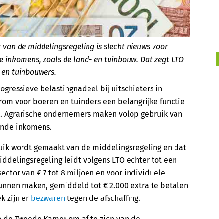
 van de middelingsregeling is slecht nieuws voor
e inkomens, zoals de land- en tuinbouw. Dat zegt LTO
 en tuinbouwers.
gressieve belastingnadeel bij uitschieters in
om voor boeren en tuinders een belangrijke functie
 Agrarische ondernemers maken volop gebruik van
lende inkomens.
bruik wordt gemaakt van de middelingsregeling en dat
iddelingsregeling leidt volgens LTO echter tot een
sector van € 7 tot 8 miljoen en voor individuele
unnen maken, gemiddeld tot € 2.000 extra te betalen
k zijn er
bezwaren
tegen de afschaffing.
 de Tweede Kamer om af te zien van de