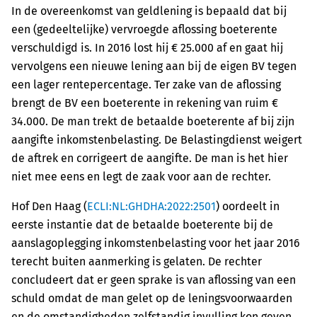
In de overeenkomst van geldlening is bepaald dat bij
een (gedeeltelijke) vervroegde aflossing boeterente
verschuldigd is. In 2016 lost hij € 25.000 af en gaat hij
vervolgens een nieuwe lening aan bij de eigen BV tegen
een lager rentepercentage. Ter zake van de aflossing
brengt de BV een boeterente in rekening van ruim €
34.000. De man trekt de betaalde boeterente af bij zijn
aangifte inkomstenbelasting. De Belastingdienst weigert
de aftrek en corrigeert de aangifte. De man is het hier
niet mee eens en legt de zaak voor aan de rechter.
Hof Den Haag (
ECLI:NL:GHDHA:2022:2501
) oordeelt in
eerste instantie dat de betaalde boeterente bij de
aanslagoplegging inkomstenbelasting voor het jaar 2016
terecht buiten aanmerking is gelaten. De rechter
concludeert dat er geen sprake is van aflossing van een
schuld omdat de man gelet op de leningsvoorwaarden
en de omstandigheden zelfstandig invulling kon geven