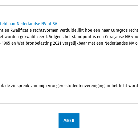
steld aan Nederlandse NV of BV
ht en kwalificatie rechtsvormen verduidelijkt hoe een naar Curaçaos rec
et worden gekwalificeerd. Volgens het standpunt is een Curaçaose NV vo
B 1965 en Wet bronbelasting 2021 vergelijkbaar met een Nederlandse NV of
ok de zinspreuk van mijn vroegere studentenvereniging; in het licht wordt
MEER