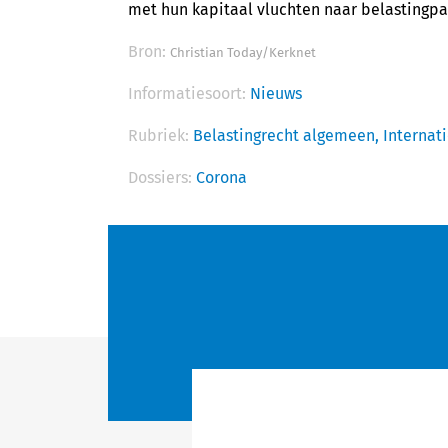
met hun kapitaal vluchten naar belastingpa
Bron:
Christian Today/Kerknet
Informatiesoort:
Nieuws
Rubriek:
Belastingrecht algemeen,
Internat
Dossiers:
Corona