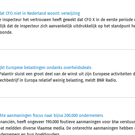
at CFO niet in Nederland woont: verwijzing
 inspecteur het vertrouwen heeft gewekt dat CFO X in de eerste periode 
jk dat de inspecteur zich aanvankelijk uitdrukkelijk op het standpunt he
woonde.
ijkt Europese belastingen ondanks overheidsdeals
alantir sluist een groot deel van de winst uit zijn Europese activiteiten
techbedrijf in Europa relatief weinig belasting, meldt BNR Radio.
chte aanmaningen fiscus naar bijna 200.000 ondernemers
Financiën, heeft ongeveer 190.000 foutieve aanmaningen voor btw verstu
Dat meldden diverse Vlaamse media. De onterechte aanmaningen hebben d
 ondernemers en hun boekhouders.