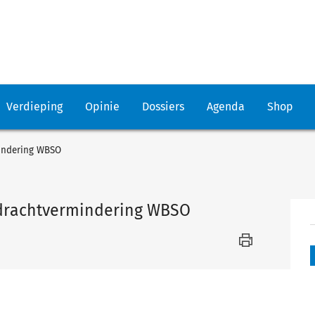
Verdieping
Opinie
Dossiers
Agenda
Shop
indering WBSO
drachtvermindering WBSO