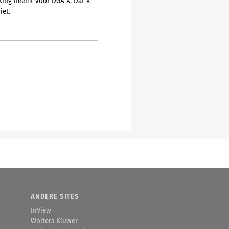
rking neemt voor DGA X. Dat X
iet.
ANDERE SITES
InView
Wolters Kluwer