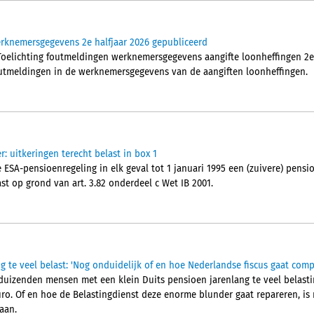
erknemersgegevens 2e halfjaar 2026 gepubliceerd
'Toelichting foutmeldingen werknemersgegevens aangifte loonheffingen 2e 
foutmeldingen in de werknemersgegevens van de aangiften loonheffingen.
r: uitkeringen terecht belast in box 1
ESA-pensioenregeling in elk geval tot 1 januari 1995 een (zuivere) pensio
st op grond van art. 3.82 onderdeel c Wet IB 2001.
g te veel belast: 'Nog onduidelijk of en hoe Nederlandse fiscus gaat com
duizenden mensen met een klein Duits pensioen jarenlang te veel belastin
ro. Of en hoe de Belastingdienst deze enorme blunder gaat repareren, is n
aan.