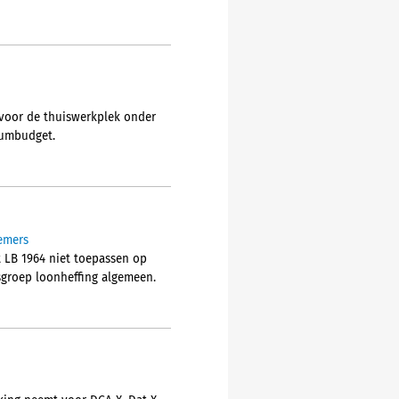
 voor de thuiswerkplek onder
mumbudget.
nemers
t LB 1964 niet toepassen op
sgroep loonheffing algemeen.