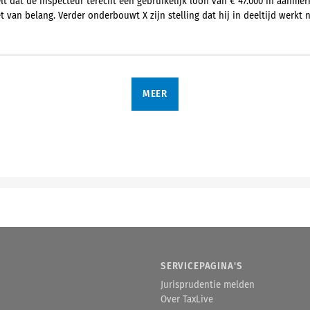
t dat de inspecteur terecht een gebruikelijk loon van € 47.000 in aanme
t van belang. Verder onderbouwt X zijn stelling dat hij in deeltijd werkt n
MEER
SERVICEPAGINA'S
Jurisprudentie melden
Over TaxLive