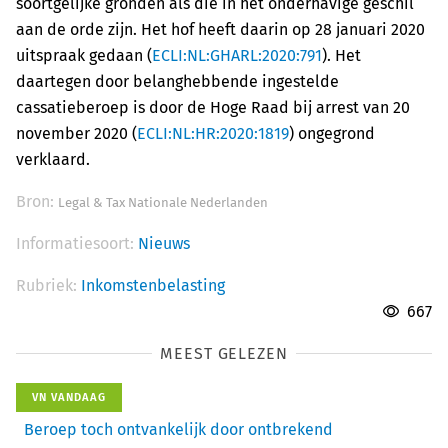
soortgelijke gronden als die in het onderhavige geschil
aan de orde zijn. Het hof heeft daarin op 28 januari 2020
uitspraak gedaan (
ECLI:NL:GHARL:2020:791
). Het
daartegen door belanghebbende ingestelde
cassatieberoep is door de Hoge Raad bij arrest van 20
november 2020 (
ECLI:NL:HR:2020:1819
) ongegrond
verklaard.
Bron:
Legal & Tax Nationale Nederlanden
Informatiesoort:
Nieuws
Rubriek:
Inkomstenbelasting
667
MEEST GELEZEN
VN VANDAAG
Beroep toch ontvankelijk door ontbrekend