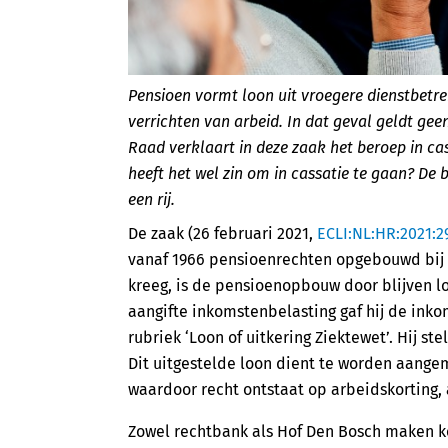
Pensioen vormt loon uit vroegere dienstbetre
verrichten van arbeid. In dat geval geldt gee
Raad verklaart in deze zaak het beroep in c
heeft het wel zin om in cassatie te gaan? De 
een rij.
De zaak (26 februari 2021,
ECLI:NL:HR:2021:2
vanaf 1966 pensioenrechten opgebouwd bij De
kreeg, is de pensioenopbouw door blijven l
aangifte inkomstenbelasting gaf hij de inko
rubriek ‘Loon of uitkering Ziektewet’. Hij s
Dit uitgestelde loon dient te worden aangem
waardoor recht ontstaat op arbeidskorting,
Zowel rechtbank als Hof Den Bosch maken kor