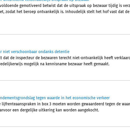
voldoende gemotiveerd betwist dat de uitspraak op bezwaar tijdig is ver
et, zodat het beroep ontvankelijk is. Inhoudelijk stelt het hof vast dat d
ar niet verschoonbaar ondanks detentie
t dat de inspecteur de bezwaren terecht niet-ontvankelijk heeft verklaar
 redelijkerwijs mogelijk na kennisname bezwaar heeft gemaakt.
rendementsgrondslag tegen waarde in het economische verkeer
e lijfrenteaanspraken in box 3 moeten worden gewaardeerd tegen de waa
aarvoor een dergelijke uitkering kan worden aangekocht.