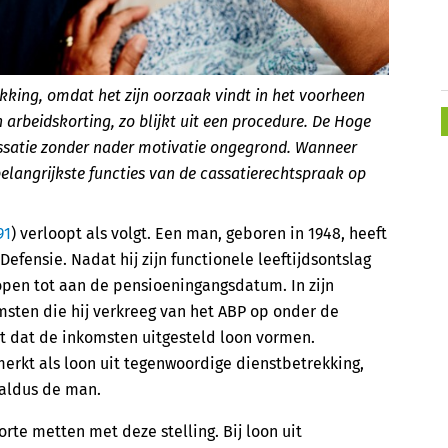
kking, omdat het zijn oorzaak vindt in het voorheen
n arbeidskorting, zo blijkt uit een procedure. De Hoge
assatie zonder nader motivatie ongegrond. Wanneer
belangrijkste functies van de cassatierechtspraak op
91
) verloopt als volgt. Een man, geboren in 1948, heeft
fensie. Nadat hij zijn functionele leeftijdsontslag
open tot aan de pensioeningangsdatum. In zijn
msten die hij verkreeg van het ABP op onder de
telt dat de inkomsten uitgesteld loon vormen.
erkt als loon uit tegenwoordige dienstbetrekking,
 aldus de man.
te metten met deze stelling. Bij loon uit