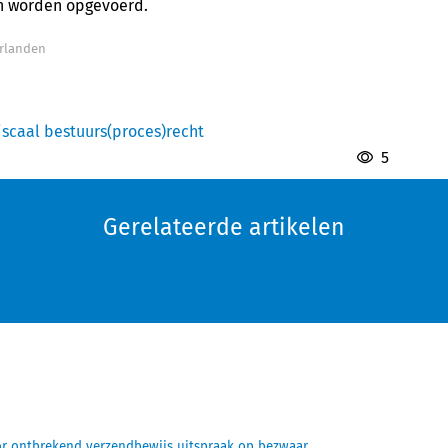
en worden opgevoerd.
erlanden
iscaal bestuurs(proces)recht
5
Gerelateerde artikelen
or ontbrekend verzendbewijs uitspraak op bezwaar