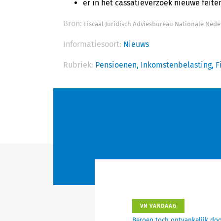
er in het cassatieverzoek nieuwe feit
Bron:
Fiscaal Juridisch Adviesbureau Nationale Ned
Informatiesoort:
Nieuws
Rubriek:
Pensioenen,
Inkomstenbelasting,
F
VN VANDAAG
Beroep toch ontvankelijk do