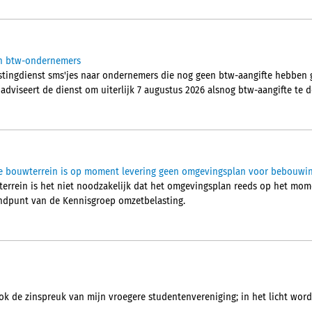
aan btw-ondernemers
stingdienst sms'jes naar ondernemers die nog geen btw-aangifte hebben 
 adviseert de dienst om uiterlijk 7 augustus 2026 alsnog btw-aangifte te 
tie bouwterrein is op moment levering geen omgevingsplan voor bebouwi
wterrein is het niet noodzakelijk dat het omgevingsplan reeds op het mo
tandpunt van de Kennisgroep omzetbelasting.
ok de zinspreuk van mijn vroegere studentenvereniging; in het licht wordt