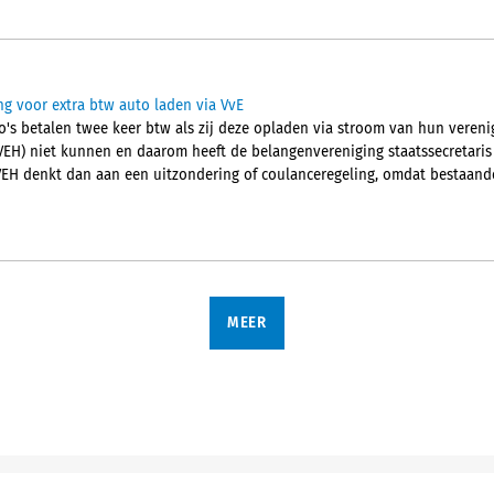
ng voor extra btw auto laden via VvE
o's betalen twee keer btw als zij deze opladen via stroom van hun verenig
(VEH) niet kunnen en daarom heeft de belangenvereniging staatssecretaris
EH denkt dan aan een uitzondering of coulanceregeling, omdat bestaande
MEER