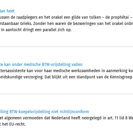
lan heet
ussen de raadplegers en het orakel een gilde van tolken – de prophētai –
erstaanbaar Grieks. Zonder hen waren de bezweringen van het orakel onb
 in aantocht dringt een parallel zich op.
te kan onder medische BTW-vrijstelling vallen
ktersassistente kan voor haar medische werkzaamheden in aanmerking kom
idskundige verzorging. Dat blijkt uit een standpunt van de Kennisgroep
ling BTW-koepelvrijstelling niet richtlijnconform
t algemeen vermoeden dat Nederland heeft neergelegd in art. 11 lid 8 Wet
t het EU-recht.