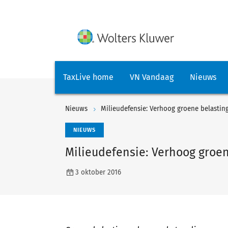
TaxLive home
VN Vandaag
Nieuws
Nieuws
Milieudefensie: Verhoog groene belastin
NIEUWS
Milieudefensie: Verhoog groe
3 oktober 2016