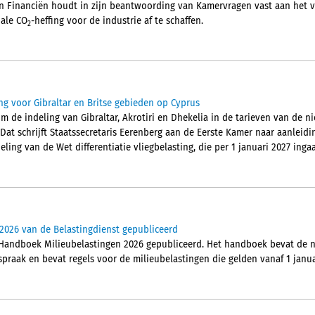
an Financiën houdt in zijn beantwoording van Kamervragen vast aan het 
nale CO
-heffing voor de industrie af te schaffen.
2
ng voor Gibraltar en Britse gebieden op Cyprus
m de indeling van Gibraltar, Akrotiri en Dhekelia in de tarieven van de n
 Dat schrijft Staatssecretaris Eerenberg aan de Eerste Kamer naar aanleid
ling van de Wet differentiatie vliegbelasting, die per 1 januari 2027 ingaa
2026 van de Belastingdienst gepubliceerd
 Handboek Milieubelastingen 2026 gepubliceerd. Het handboek bevat de n
spraak en bevat regels voor de milieubelastingen die gelden vanaf 1 janua