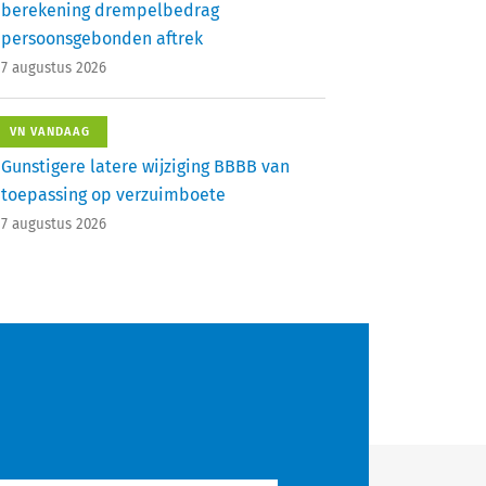
berekening drempelbedrag
persoonsgebonden aftrek
7 augustus 2026
VN VANDAAG
Gunstigere latere wijziging BBBB van
toepassing op verzuimboete
7 augustus 2026