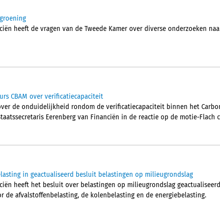
ergroening
nciën heeft de vragen van de Tweede Kamer over diverse onderzoeken naar
rs CBAM over verificatiecapaciteit
over de onduidelijkheid rondom de verificatiecapaciteit binnen het Carb
taatssecretaris Eerenberg van Financiën in de reactie op de motie-Flach c.
asting in geactualiseerd besluit belastingen op milieugrondslag
ciën heeft het besluit over belastingen op milieugrondslag geactualiseerd. 
 de afvalstoffenbelasting, de kolenbelasting en de energiebelasting.