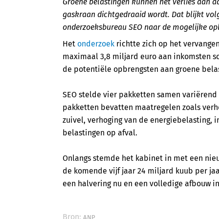
Groene belastingen kunnen het verlies aan 
gaskraan dichtgedraaid wordt. Dat blijkt volg
onderzoeksbureau SEO naar de mogelijke opb
Het
onderzoek
richtte zich op het vervangen
maximaal 3,8 miljard euro aan inkomsten sc
de potentiële opbrengsten aan groene bela
SEO stelde vier pakketten samen variërend
pakketten bevatten maatregelen zoals verhog
zuivel, verhoging van de energiebelasting, 
belastingen op afval.
Onlangs stemde het kabinet in met een nieu
de komende vijf jaar 24 miljard kuub per j
een halvering nu en een volledige afbouw in
Bron:
ANP