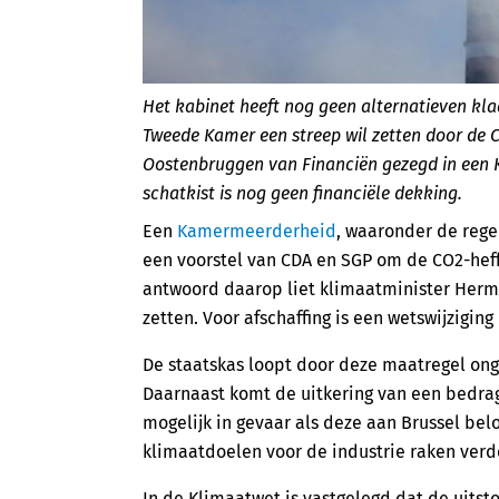
Het kabinet heeft nog geen alternatieven kl
Tweede Kamer een streep wil zetten door de CO
Oostenbruggen van Financiën gezegd in een 
schatkist is nog geen financiële dekking.
Een
Kamermeerderheid
, waaronder de rege
een voorstel van CDA en SGP om de CO2-heffi
antwoord daarop liet klimaatminister Herma
zetten. Voor afschaffing is een wetswijziging
De staatskas loopt door deze maatregel ong
Daarnaast komt de uitkering van een bedrag
mogelijk in gevaar als deze aan Brussel be
klimaatdoelen voor de industrie raken verder
In de Klimaatwet is vastgelegd dat de uitst