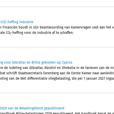
 CO2-heffing industrie
an Financiën houdt in zijn beantwoording van Kamervragen vast aan het 
nale CO
-heffing voor de industrie af te schaffen.
2
ng voor Gibraltar en Britse gebieden op Cyprus
m de indeling van Gibraltar, Akrotiri en Dhekelia in de tarieven van de n
 Dat schrijft Staatssecretaris Eerenberg aan de Eerste Kamer naar aanleid
ling van de Wet differentiatie vliegbelasting, die per 1 januari 2027 ingaa
2026 van de Belastingdienst gepubliceerd
 Handboek Milieubelastingen 2026 gepubliceerd. Het handboek bevat de n