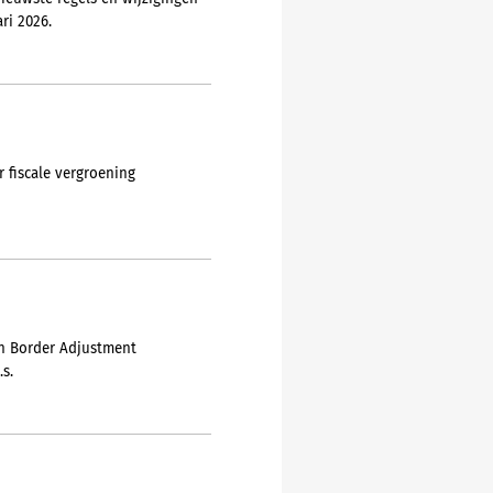
ri 2026.
 fiscale vergroening
on Border Adjustment
s.