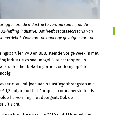
aarliggen om de industrie te verduurzamen, nu de
2-heffing industrie. Dat heeft staatssecretaris Van
Kamerdebat. Ook voor de nadelige gevolgen voor de
ringspartijen VVD en BBB, stemde vorige week in met
ng industrie zo snel mogelijk te schrappen. In
ns weten het belastingtarief voorlopig op 0 te
 nodig.
eveer € 300 miljoen aan belastingopbrengsten mis.
 € 1,2 miljard uit het Europese coronaherstelfonds
loofde hervorming niet doorgaat. Ook de
 uit zicht.
oot van broeikasgassen in 2030 met 55% moet zijn