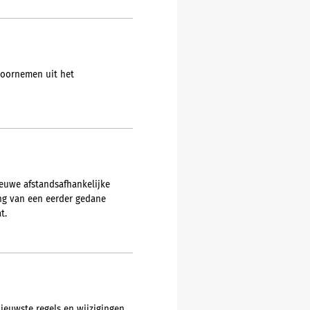
voornemen uit het
ieuwe afstandsafhankelijke
ing van een eerder gedane
t.
ieuwste regels en wijzigingen