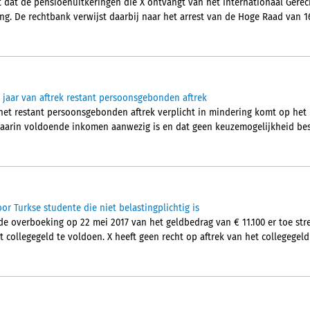
dat de pensioenuitkeringen die X ontvangt van het Internationaal Gerecht
ng. De rechtbank verwijst daarbij naar het arrest van de Hoge Raad van 16
jaar van aftrek restant persoonsgebonden aftrek
het restant persoonsgebonden aftrek verplicht in mindering komt op het
aarin voldoende inkomen aanwezig is en dat geen keuzemogelijkheid besta
or Turkse studente die niet belastingplichtig is
e overboeking op 22 mei 2017 van het geldbedrag van € 11.100 er toe st
t collegegeld te voldoen. X heeft geen recht op aftrek van het collegegeld