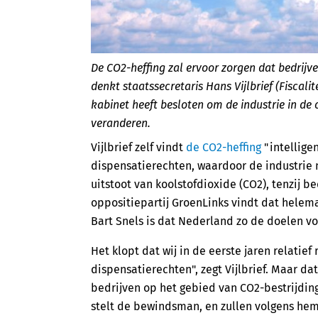
De CO2-heffing zal ervoor zorgen dat bedrijv
denkt staatssecretaris Hans Vijlbrief (Fiscali
kabinet heeft besloten om de industrie in de
veranderen.
Vijlbrief zelf vindt
de CO2-heffing
"intellige
dispensatierechten, waardoor de industrie 
uitstoot van koolstofdioxide (CO2), tenzij b
oppositiepartij GroenLinks vindt dat helema
Bart Snels is dat Nederland zo de doelen vo
Het klopt dat wij in de eerste jaren relatief
dispensatierechten", zegt Vijlbrief. Maar d
bedrijven op het gebied van CO2-bestrijding
stelt de bewindsman, en zullen volgens hem