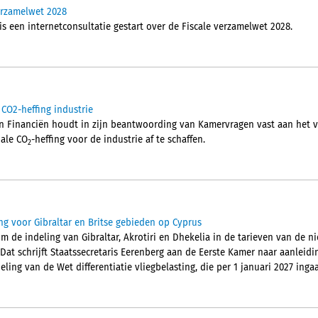
verzamelwet 2028
is een internetconsultatie gestart over de Fiscale verzamelwet 2028.
 CO2-heffing industrie
an Financiën houdt in zijn beantwoording van Kamervragen vast aan het 
nale CO
-heffing voor de industrie af te schaffen.
2
ng voor Gibraltar en Britse gebieden op Cyprus
m de indeling van Gibraltar, Akrotiri en Dhekelia in de tarieven van de n
 Dat schrijft Staatssecretaris Eerenberg aan de Eerste Kamer naar aanleid
ling van de Wet differentiatie vliegbelasting, die per 1 januari 2027 ingaa