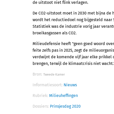
de uitstoot niet flink verlagen.
De CO2-uitstoot moet in 2030 met bijna de h
wordt het reductiedoel nog bijgesteld naar 
Statistiek was de industrie vorig jaar veran
broeikasgassen als CO2.
Milieudefensie heeft "geen goed woord over v
feite zelfs pas in 2025, zegt de milieuorgan
verdwijnt de komende vijf jaar elke prikkel
brengen, terwijl de klimaatcrisis niet wacht.
Bron:
Tweede Kamer
Informatiesoort:
Nieuws
Rubriek:
Milieuheffingen
Dossiers:
Prinsjesdag 2020